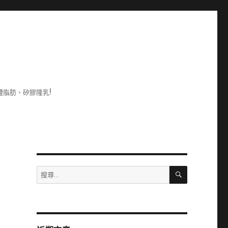
脂肪、矽膠隆乳!
搜
搜
尋
尋
關
鍵
字: