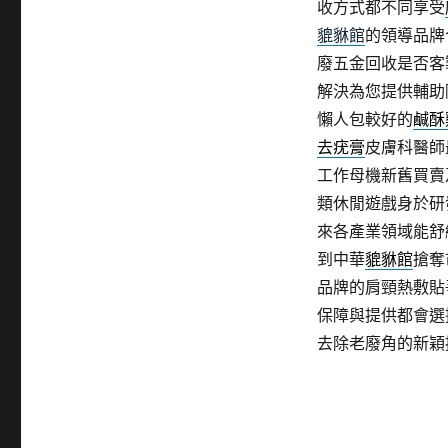
收方式都不同享受
貔貅館
的領導品牌
廢五金回收是否客
解決為您提供輔助
懶人包較好的
鹹酥
去疣膏
皮膚科醫師
工作母機新舊買賣
類休閒遊戲身於研
來各產業領域能舒
到中華
貔貅館
搶奪
品牌的肩頸熱敷貼
保障與提供都會選
去除老廢角的新穎