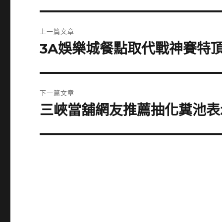
文
上一篇文章
章
3A娛樂城餐點取代戰神賽特
上
一
導
篇
覽
文
下一篇文章
章:
三峽當舖網友推薦抽化糞池表
下
一
篇
文
章: