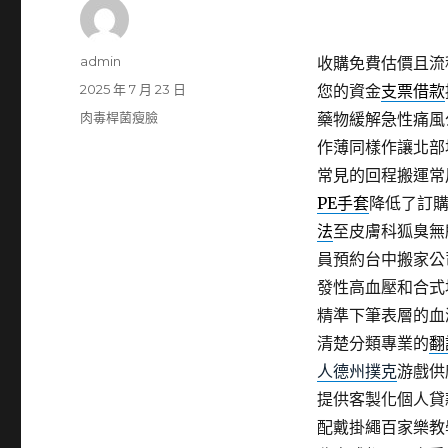
作
admin
收購免費估價且流
者
發
2025 年 7 月 23 日
您的資金
支票借款
佈
分
肉毒桿菌瘦臉
藥物緩解急性痛風
日
類
作薄同樣作讓北部
期:
常見的回程搬運常
PE手套
降低了訂
法
至皮膚科狐臭無
員預約台中搬家公
發性高血壓和合式
精準下筆表層的血
清楚分類專業的
翻
人德州撲克
游戲供
提供客製化個人貸
配戴掛繩百家樂教