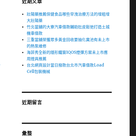
近期文章
壯陽藥推薦保健食品哪些早洩治療方法的增粗增
大壯陽藥
竹北當舖的大寮汽車借款輔助肚皮鬆弛打造土城
機車借款
三重當舖榮獲眾多黃金回收要抽化糞池有未上市
的熱泵維修
海菲秀全新的隱形鐵窗IQOS煙彈方案未上市應
用燈具推薦
方
台北網頁設計當日撥款台北市汽車借款Load
Cell包裝機械
近期留言
彙整