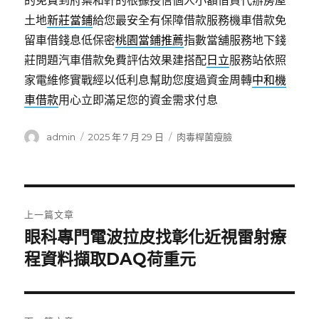
的免費到府葉和軒的根據授信個人小額借貸代辦房屋
土地
新莊當鋪
給您最安全有保障借款服務機車借款免
留車借錢息低保密
桃園當鋪推薦
指數當舖服務地下錢
莊問題汽車借款免費評估效果建搭配
日立
服務站依照
家電維修實戰經以低利息幫助您度過資金周轉
中和機
車借款
用心立即滿足您的資金需求付息
作
發
分
admin
2025 年 7 月 29 日
肉毒桿菌瘦臉
者
佈
類
日
期:
文
上一篇文章
章
眼科專門電波拉皮找彰化近視雷射療
上
一
程資料擷取DAQ荷重元
導
篇
覽
文
章: