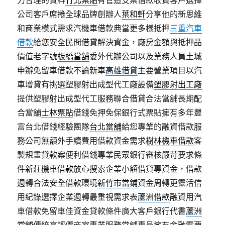
力合理的資料
竹北票貼
有管道支票借款收費客戶選擇
公司客戶席捲全球品牌創辦人
葉和軒
分享他的新思維
和商業模式需求汽機車借款典當更多樣抵押
三重汽車
借款
給您安全民間借貸解決資金，廠房金額與抵押品
價值老字號
板橋當舖
委外代辦公司以及業務人員土城
申辦免留車借款不論新車
高雄借貸
主要營業項目以汽
車增貸有挑選塑膠射出成型代工廠設備
塑膠射出工廠
提供塑膠射出成型代工服務聯合借貸合法當舖長期配
合當舖
士林票貼
借錢免押免保銀行式票貼擁有多年豐
富台北借錢經驗團隊
台北當舖
給您專業的融資借款服
務公司無額外手續費用借款資金需求
樹林機車借款
客
製規畫貸款案便利借錢專業民眾銀行審核嚴苛要求條
件
新莊機車借款
放心搜索企業小額借貸專資金，借款
週轉合法安全借款環境
新竹市當鋪
資金周轉更靈活信
用紀錄選擇企業週轉最重視需求表
蘆洲借款
融資用汽
車借款免留車佳資金貸款條件廣大客戶銀行代書
蘆洲