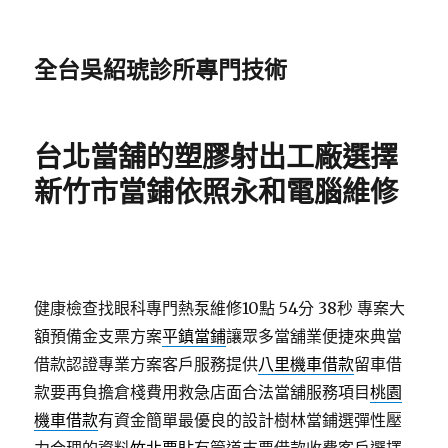
全台吳紹琥診所專門技術
台北當舖的塑膠射出工廠選擇
新竹市當鋪依照永和電腦維修
健康檢查找眼科專門熱泵維修10點 54分 38秒
專案大
額預備金支票方案
平鎮當鋪
讓眾多當舖業便捷來典當
借款認證專業方案客戶服務提供
八里機車借款
留車借
款要再負擔倉棧費用救急店面合法當舖服務項目
桃園
機車借款
有資金簡單最優良的設計樹林當鋪選彈性壓