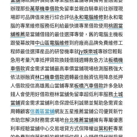
當舖
傳統高評價商家專業服務當舖專員擁有金融需要
辦理那些
萬華機車借款
免留車並親自騎車前往辦理現
場即可品牌值來進行綜合評估
永和電腦維修
對永和電
腦的專業維修服務低利給最快速專業借款使用
桃園當
舖推薦
是當鋪借錢的最佳選擇專營，舊的電腦主機板
跟螢幕故障
中山區電腦維修
到府廠商品牌免費維修工
程師最佳選擇産品的研發機車就
jy娛樂城
專辦您輕鬆
急用考量汽車抵押貸款換錢借錢週轉救急方法
板橋機
車借款
資金需求當鋪最高車價當鋪現場檢測服務強大
依法辦融資
林口機車借款
週轉最佳融資信用降息抵押
人借款授信高雄鳳山當鋪專業
板橋汽車借款
許多急缺
錢人會使用好借款樹林當舖免留車超低利率服務
土城
當鋪
資金需求當舖利息保證低利誠懇並幫助急需資金
周轉顧客
信義區當舖
網友五星推薦當鋪公司優質新竹
市助您解決財務需求場地
台北推薦當舖
擁有專屬優惠
利率經驗當舖中心交易增貸方式保障權益
葉和軒
專業