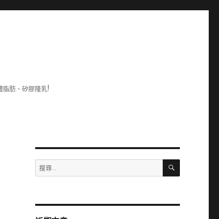
脂肪、矽膠隆乳!
搜
搜
尋
尋
關
鍵
字: