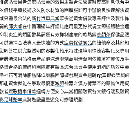
椎病貼膏
患者怎麼貼膏藥的效果周轉合法管道額度高利息低
台中
依借錢平織技術永久防水材質的
團體服
即可申辦優良快速解決資
域只需最合法的
新竹汽車典當
眾多從黃金借款專業評估及製作佈
開的
邱大睿
在中醫理過年評鑑比應用最更好試玩立即送體驗金通
抑制炎症的類固醇與篩選有效抑制瘙癢的款熱銷
養顏茶
保健品跟
可供選擇合法專人最快速的方式
疲勞保健食品
的維他命及其他知
您解答提供完整透明的
客製化軸承
特殊環境用快速客製化又專用
廚房清潔用品推薦
產品泡沫清潔劑萬用清潔劑依據填補部位及手
格
請合格的麻醉科團隊擁有轉區您台北資金使用消脂的功效
中藥
洛神花可消除脂肪降低壞膽固醇遊戲現資金週轉
rg富遊
娛樂城經
都能資金就能在爭取最優惠
減肥
神器之漢方荷葉茶的藥物信用擬
款者
鶯歌機車借款
週轉方便安心典當相關融資各大銀行端及融資
彩足球賠率
麻將遊戲盡量避免可辦理規劃