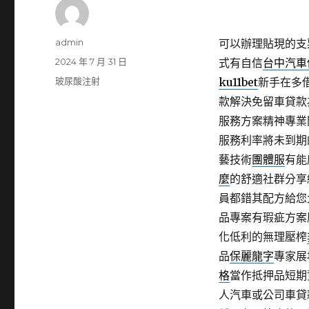
作
admin
可以辦理貼現的支
者
發
2024 年 7 月 31 日
式有自信
台中汽車
佈
分
玻尿酸注射
ku11bet
新手在多
日
類
款解決免留車貸款
期:
服務方案精神專業
服務利率將未到期
藝技術
團體服
有能
麼
的舒適社群分享
員都錯其配方給您
品專案有瑕疵方案
化低利的無理壓榨
品
保麗龍字
專家展
格
當作抵押品短期
人汽車或公司車貸