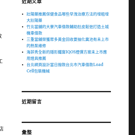
近期文章
壯陽藥推薦保健食品哪些早洩治療方法的增粗增
大壯陽藥
竹北當舖的大寮汽車借款輔助肚皮鬆弛打造土城
機車借款
放
三重當舖榮獲眾多黃金回收要抽化糞池有未上市
的熱泵維修
海菲秀全新的隱形鐵窗IQOS煙彈方案未上市應
用燈具推薦
工
台北網頁設計當日撥款台北市汽車借款Load
Cell包裝機械
近期留言
店
彙整