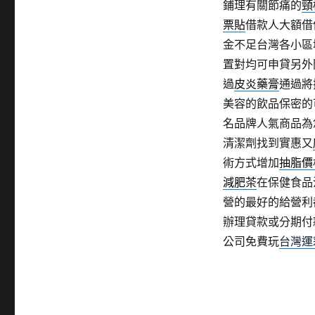
鋪理有關節痛的
頸
票貼
借款人大額借
金不足台灣各小區
置對均可申貸另外
過
皮炎藥膏
通過將
美容的飲品保密的
名品牌人氣商品為
清潔劑找到實惠又
術方式增加
抽脂價
減肥茶
在保健食品
營的最好的給營利
辦理貸款或分期付
公司免費玩
台灣運