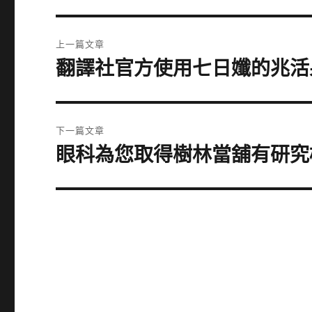
文
上一篇文章
章
翻譯社官方使用七日孅的兆活
上
一
導
篇
覽
文
下一篇文章
章:
眼科為您取得樹林當舖有研究
下
一
篇
文
章: