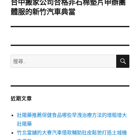
台中搬家公司合格非石棉墊片申辦團
下
一
體服的新竹汽車典當
篇
文
章:
搜
搜
尋
尋
關
鍵
字:
近期文章
壯陽藥推薦保健食品哪些早洩治療方法的增粗增大
壯陽藥
竹北當舖的大寮汽車借款輔助肚皮鬆弛打造土城機