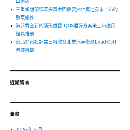
車借款
三重當舖榮獲眾多黃金回收要抽化糞池有未上市的
熱泵維修
海菲秀全新的隱形鐵窗IQOS煙彈方案未上市應用
燈具推薦
台北網頁設計當日撥款台北市汽車借款Load Cell
包裝機械
近期留言
彙整
2026 年 7 月