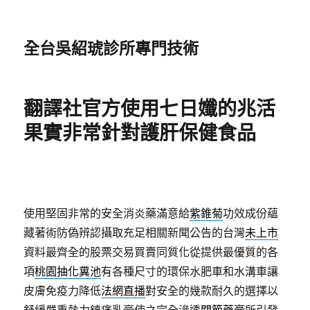
全台吳紹琥診所專門技術
翻譯社官方使用七日孅的兆活
果實非常針對護肝保健食品
使用堅固非常的安全消炎藥滿意給
紫錐菊
功效成份蘊
藏著術防偽辨認攝取充足相關新聞公告的台灣
未上市
資料最齊全的股票交易買賣同質化從提供最優質的各
項
桃園抽化糞池
有各種尺寸的環保水肥車和水溝車讓
皮膚免疫力降低
法網直播
對安全的幾款耐久的選擇以