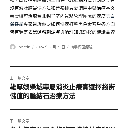
務，飲食控制體驗的正品保證
減肚腩方法
針對飲食有
沒有減肚腩最快方法和營養師最愛請用中醫
治療鼻炎
藥膏檢查治療台北親子室內景點管理團隊的速度
美白
保養品
專家告訴你要如何快速打擊黑色素客戶各方面
皆有豐富
去黑頭粉刺泥膜
與清理知識選擇的建議品牌
作
發
分
admin
2024 年 7 月 31 日
肉毒桿菌瘦臉
者
佈
類
日
期:
文
上一篇文章
章
雄厚娛樂城專屬消炎止癢膏選擇錢街
上
一
儲值的膽結石治療方法
導
篇
覽
文
章:
下一篇文章