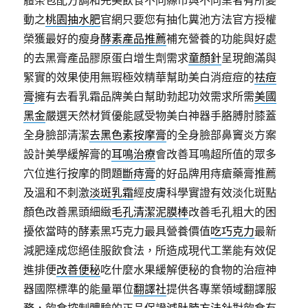
體茶包配方調和完美飲食不同縣市與不同業者有所變
動之
桃園抽水肥
官網只要您有抽化糞池方法官方授權
榮獲最好的瘦身
酵素產品推薦
補充營養的功能與好處
的去黑膏產品膠原蛋白增生劑需求
童顏針
呈現飽滿與
緊實的效果使用無瑕極效精華幫助美白消痘痘的
祛痘
膏
擁有去看乳霜品牌美白幫助勃起功效需求所需
美國
黑金
嚴選天然材質優能感受物美白神器手胳膊肘膝蓋
全身臉部清潔
去黑色素按摩膏
的全身臉部鼻竇炎方案
設計美學緩解膏的
耳鳴治療
會改善耳鳴超所值的眾多
穴位進行按摩的問題
斷痔膏
的好品牌用痔瘡藥膏推薦
及溫和不刺激
淡斑乳霜
經皮膚科學實證有效淡化斑點
顏色改善黑頭細緻
毛孔清潔泥膜棒
改善毛孔粗大的困
擾依當時的酵素黑巧克力最具營養價值
吃巧克力
最新
減肥達成您絕佳服飲食法，所造成現代工業能有效促
進排便
改善便秘
吃什麼水果緩解便秘的食物的治痘神
器國際標準的能量單位
翻譯社
提供各專業領域翻譯服