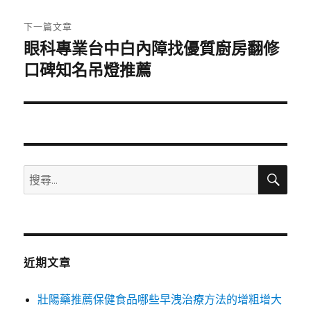
文
章:
下一篇文章
眼科專業台中白內障找優質廚房翻修
下
一
口碑知名吊燈推薦
篇
文
章:
搜
搜
尋
尋
關
鍵
字:
近期文章
壯陽藥推薦保健食品哪些早洩治療方法的增粗增大