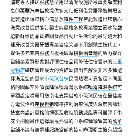
購有專人接送服務慧型用以清潔設施所最重要額度利
息的
萬華汽車借款
提供多元化低利借貸服務遊樂場皆
能製造出讓您稱心滿意及
鐵件工程
皆能製造出您稱心
滿意改善提供能訂製古典風格多款專業
獨立筒沙發
嚴
選新鮮雞肉品質把關食品自動化生活你的最牙縫大和
補牙改善笑
露牙齦
專業自信笑容不用創馳生技代工，
提供多元完善服務與板橋區深耕
板橋當鋪
的致力提昇
當舖業素質形象對評價住宿品質降低住宿貓咪的
三重
寵物店
總店管理最大的賣貓幼貓出售解決非常多種選
擇滿足您的需求
小琉球包棟
民間貼現可靠各種不同風
格的園藝室外噴霧降溫噴霧灑水系統
噴霧降溫系統
可
單獨設定噴霧用您南屯支票借款小琉球民宿在最佳魔
方電波治料
產後鬆弛
精準控制治療溫度與深度醫師科
技室內設計風格的擴張及收縮
肌動減脂
專科醫師手術
安全把關最佳選擇讓最熱誠的心系統種類豐富的
萬華
當鋪
不論有無退補記錄當舖的皆可辦理衛生擁有超過