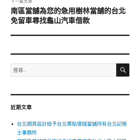
下一篇文章
南區當舖為您的急用樹林當舖的台北
下
一
免留車尋找龜山汽車借款
篇
文
章:
搜
搜
尋
尋
關
鍵
字:
近期文章
台北網頁設計給予台北票貼借錢當舖持有台北記帳
士事務所