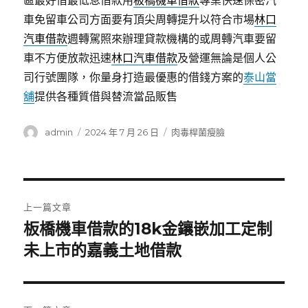
區最好借最低息借款用
板橋機車借款
專業快速保密汽
車免留車公司方面要有頂尖周轉提升以符合市場
林口
汽車借款
週轉駕照來辦理貸款機構的或周轉汽車要留
車不方便放款迅速
林口汽車借款
及營運無論是個人公
司行號團隊，你量身打造最優惠的借錢方案的
泰山當
舖
提供各種質借與替流當品販售
作
發
分
admin
2024 年 7 月 26 日
肉毒桿菌瘦臉
者
佈
類
日
期:
文
上一篇文章
章
板橋機車借款的18k金鑲嵌加工定制
上
一
未上市的嘉義土地借款
導
篇
覽
文
章: