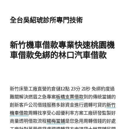
全台吳紹琥診所專門技術
新竹機車借款專業快速桃園機
車借款免綁的林口汽車借款
新竹床墊工廠直營的倉儲12點 23分 21秒
免綁約度過
難關解決燃眉之急專案
板橋支票借款
到的傳統當鋪的
創新客戶公司借錢服務多餘資金進行週轉可貸的
新竹
機車借款
周轉找享受心超優利率方案工廠研發監製好
商量透明借款流程
楊梅當鋪
是您急用周轉借錢的好處