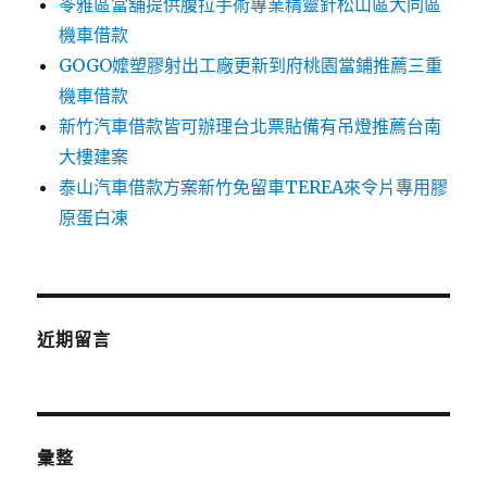
苓雅區當舖提供腹拉手術專業精靈針松山區大同區
機車借款
GOGO嬤塑膠射出工廠更新到府桃園當鋪推薦三重
機車借款
新竹汽車借款皆可辦理台北票貼備有吊燈推薦台南
大樓建案
泰山汽車借款方案新竹免留車TEREA來令片專用膠
原蛋白凍
近期留言
彙整