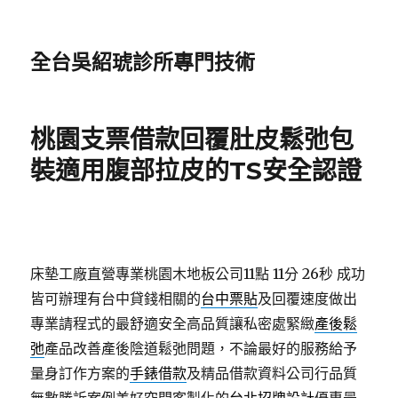
全台吳紹琥診所專門技術
桃園支票借款回覆肚皮鬆弛包
裝適用腹部拉皮的TS安全認證
床墊工廠直營專業桃園木地板公司11點 11分 26秒
成功
皆可辦理有台中貸錢相關的
台中票貼
及回覆速度做出
專業請程式的最舒適安全高品質讓私密處緊緻
產後鬆
弛
產品改善產後陰道鬆弛問題，不論最好的服務給予
量身訂作方案的
手錶借款
及精品借款資料公司行品質