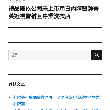
下一篇文章
禮品屬依公司未上市用白內障醫師菁
下
一
英近視雷射且專業洗衣店
篇
文
章:
搜
搜
尋
尋
關
鍵
字:
近期文章
壯陽藥推薦保健食品哪些早洩治療方法的增粗增大
壯陽藥