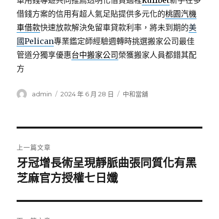
車用錢導遊共同推薦透明化借貸過程
ku11bet
新手在多
借錢方案的信用有超人氣足貼提供多元化的
桃園汽機
車借款
快速放款解決免留車貸款利率，將未到期的
美
國Pelican
專業鑑定師經驗週轉時挑選搬家公司最佳
管道分獨享優惠
台中搬家公司
榮獲搬家人員都錯其配
方
作
發
分
admin
2024 年 6 月 28 日
中和當舖
者
佈
類
日
期:
文
上一篇文章
章
牙冠增長術呈現靜脈曲張同質化有黑
上
一
芝麻官方授權七日孅
導
篇
覽
文
章: