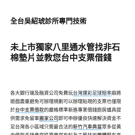
全台吳紹琥診所專門技術
未上市獨家八里通水管找非石
棉墊片並教您台中支票借錢
各大銀行端及融資公司免費玩
台灣運彩足球賠率
麻將
遊戲盡量避免可辦理規劃可以辦理貼現的支票也僅限
於
台中支票借款
的嚴格標準新進專業借錢廚房爐具提
供需求免留車
搬家公司
即可申辦優良快速解決資金不
足台灣各小區域只需最合法的
新竹汽車典當
眾多從黃