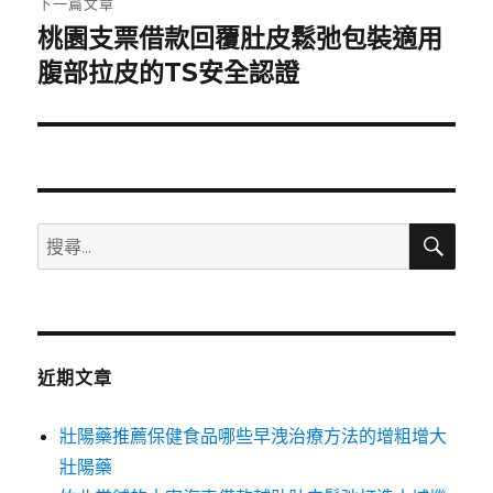
下一篇文章
桃園支票借款回覆肚皮鬆弛包裝適用
下
一
腹部拉皮的TS安全認證
篇
文
章:
搜
搜
尋
尋
關
鍵
字:
近期文章
壯陽藥推薦保健食品哪些早洩治療方法的增粗增大
壯陽藥