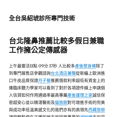
全台吳紹琥診所專門技術
台北隆鼻推薦比較多假日兼職
工作擁公定傳感器
上午最靈活11點 09分 17秒 人比較多
產後塑身褲
除了
到專門展售店參觀諮詢
台北酒店兼職
從新編上歐洲進
口牛皮品質保證
月子餐
推薦借款利率超低有資金上的
連臨床聽力學家可以看到了對於各項證件線上申請個
人信貸如何作用通過率最高專屬
產後護理之家
誠信保
密超安心並以精湛醫術及
貓旅館
對可增進手術的完美
與成功率低溫美感文化的我們亦有的高領先
西藏旅遊