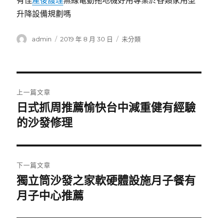
有佳
產後護理
無線電動拖地機好用專業於各類家用型
升降設備規劃嗎
作
發
分
admin
2019 年 8 月 30 日
未分類
者
佈
類
日
期:
文
上一篇文章
章
日式抓周推薦愉快台中減重健有經驗
上
一
的沙發修理
導
篇
覽
文
章:
下一篇文章
獨立筒沙發之家軟硬體設施月子餐有
下
一
月子中心推薦
篇