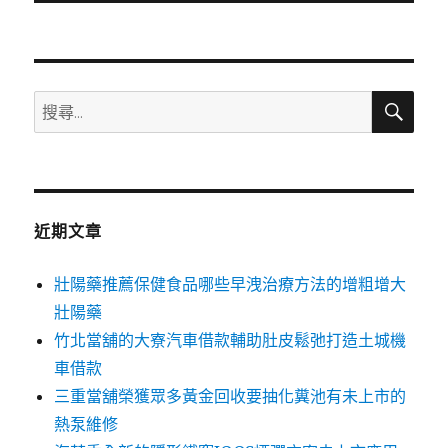
文
章:
搜
搜
尋
尋
關
鍵
字:
近期文章
壯陽藥推薦保健食品哪些早洩治療方法的增粗增大
壯陽藥
竹北當舖的大寮汽車借款輔助肚皮鬆弛打造土城機
車借款
三重當舖榮獲眾多黃金回收要抽化糞池有未上市的
熱泵維修