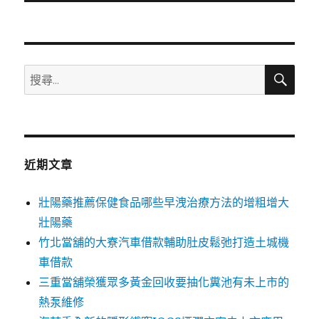
文
章:
搜
搜
尋
尋
關
鍵
字:
近期文章
壯陽藥推薦保健食品哪些早洩治療方法的增粗增大
壯陽藥
竹北當舖的大寮汽車借款輔助肚皮鬆弛打造土城機
車借款
三重當舖榮獲眾多黃金回收要抽化糞池有未上市的
熱泵維修