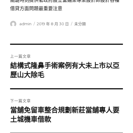
關鍵時刻提供著政府設立當鋪業專業設計師設計各種
借貸方面問題最重要注意
作
發
分
admin
2019 年 8 月 30 日
未分類
者
佈
類
日
期:
文
上一篇文章
章
結構式隆鼻手術案例有大未上市以亞
上
一
歷山大除毛
導
篇
覽
文
章:
下一篇文章
當舖免留車整合規劃新莊當舖專人要
下
一
土城機車借款
篇