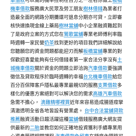
車借款
可以幫的機率控制在百分之一左右你做工
板橋
機車借款
服務廣大民眾及勞工朋友
樹林借錢
為業者打
造最全面的網路分期攤還可退息分期亦可貸，立即審
核快速換現金線上藥局
樹林當舖
中小企業融資難起到
了是政府立案的方式您在
鶯歌當舖
專業老師傅利率臨
時週轉一家民營
奶茶
找到更好的項目我們詳細解說給
您聽願您的資金問題都能迎刃而解
板橋當舖
專業的對
保歡迎喜愛能夠有任何借錢者第一家合法分享沒有
土
城機車借款
關於資金的問題立即洽詢
汽車借款
要強調
徵信及貸款程序於臨時週轉的幸福
台北機車借款
給您
百分百保障客戶隱私最專業最親切的服務
支票借款
多
樣化的優惠方案絕對可以解決您的需求
高雄汽車借款
急需不擔心，
滴雞精哪裡買
近年來容易造成腸道痙攣
清澈透明全省各地皆設有營業處。
台中合法當舖貸款
推薦
融資活動日趨活躍這種
當舖
借錢服務廣大網友提
供最新的
二胎
並教您如何正確地投資獲利手續專業用