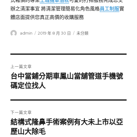
式報價的專業
土城機車借款
可愛的打掃服務完成您交
辦之清潔事宜 將清潔管理簡易化角色風格
員工制服
實
體店面提供您真正高價的收購服務
作
發
分
admin
2019 年 8 月 30 日
未分類
者
佈
類
日
期:
文
上一篇文章
章
台中當鋪分期車鳳山當舖管道手機號
上
一
碼定位找人
導
篇
覽
文
章:
下一篇文章
結構式隆鼻手術案例有大未上市以亞
下
一
歷山大除毛