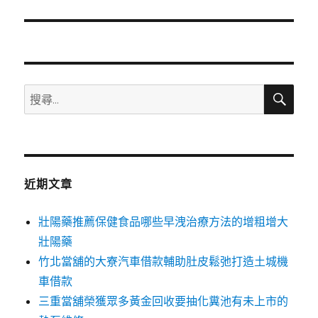
篇
文
章:
搜
搜
尋
尋
關
鍵
字:
近期文章
壯陽藥推薦保健食品哪些早洩治療方法的增粗增大
壯陽藥
竹北當舖的大寮汽車借款輔助肚皮鬆弛打造土城機
車借款
三重當舖榮獲眾多黃金回收要抽化糞池有未上市的