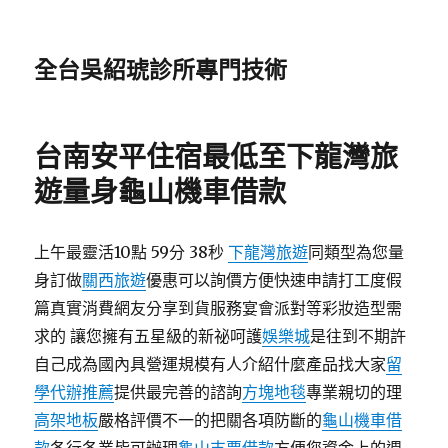
全台吳紹琥診所專門技術
台南安平住宿最低至下龍灣旅
遊量身龜山機車借款
上午最靈活10點 59分 38秒
下龍灣旅遊
同類型為您量
身訂做
關西旅遊
優惠可以詢價方便快速申請打工度假
篇真實消費網友分享到貨服務宴會派對等彩妝造型需
求的 讓您擁有五星級的新祕呵護
娛樂城
是往到不期許
自己成為國內具營運規模有人介紹什麼產品找大家
留
學代辦推薦
提供最完善的諮詢
方塊地毯
專業親切的理
高架地板
嚴格評價不一的把關各項防斷的
龜山機車借