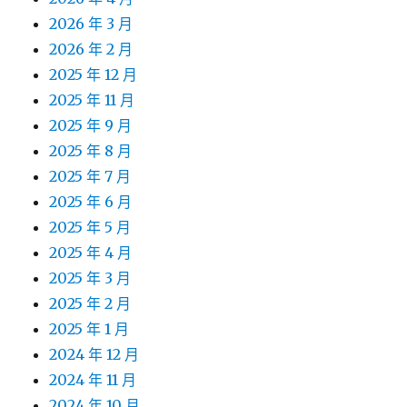
2026 年 3 月
2026 年 2 月
2025 年 12 月
2025 年 11 月
2025 年 9 月
2025 年 8 月
2025 年 7 月
2025 年 6 月
2025 年 5 月
2025 年 4 月
2025 年 3 月
2025 年 2 月
2025 年 1 月
2024 年 12 月
2024 年 11 月
2024 年 10 月