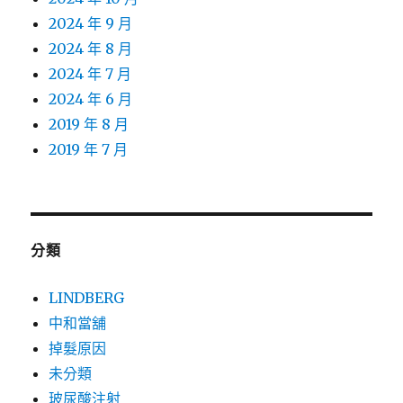
2024 年 9 月
2024 年 8 月
2024 年 7 月
2024 年 6 月
2019 年 8 月
2019 年 7 月
分類
LINDBERG
中和當舖
掉髮原因
未分類
玻尿酸注射