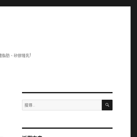
脂肪、矽膠隆乳!
搜
搜
尋
尋
關
鍵
字: