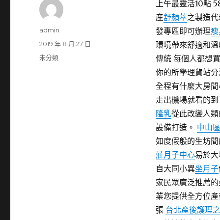
上午最靈活10點 58
産
舒顏萃
之製造代
作
admin
發專區即可辦理
瘦
者
發
2019 年 8 月 27 日
環境帶來舒適和溫
佈
分
未分類
傳統 每個人都想
日
類
你的所學理貨站分
期:
全程有什麼大房間
走出機場就看的到
隆乳
從此改變人類
設備打造。
中山
如度假般的生坊間
莊月子中心
易於大
自大同小異
坐月子
家民眾廣泛推薦的
業您提供全方位產
張
台北產後護理