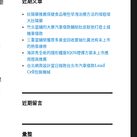
近期文章
要
壯陽藥推薦保健食品哪些早洩治療方法的增粗增
大壯陽藥
竹北當舖的大寮汽車借款輔助肚皮鬆弛打造土城
機車借款
論
三重當舖榮獲眾多黃金回收要抽化糞池有未上市
概
的熱泵維修
海菲秀全新的隱形鐵窗IQOS煙彈方案未上市應
用燈具推薦
台北網頁設計當日撥款台北市汽車借款Load
Cell包裝機械
泉
新
近期留言
專
以
彙整