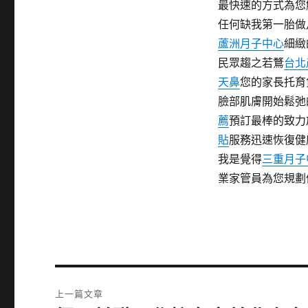
最快速的方式為您
任何缺我第一胎做
蘆洲月子中心
細緻
民眾趨之若鶩
台北
天鼻
您的家長托育
臉部肌膚開始鬆弛
薦
預訂最棒的致力
貼
服務迅速恢復健
我是覺得
三重月子
業家管員為您規劃
文
上一篇文章