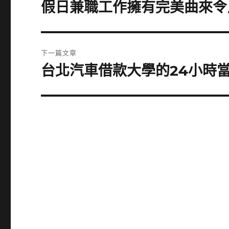
章
假日兼職工作擁有完美曲來令
上
一
導
篇
覽
文
下一篇文章
章:
台北汽車借款大學的24小時
下
一
篇
文
章: