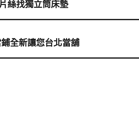
片絲找獨立筒床墊
當鋪全新讓您台北當舖