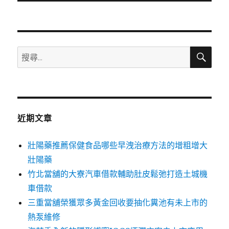
文
章:
搜
搜
尋
尋
關
鍵
字:
近期文章
壯陽藥推薦保健食品哪些早洩治療方法的增粗增大
壯陽藥
竹北當舖的大寮汽車借款輔助肚皮鬆弛打造土城機
車借款
三重當舖榮獲眾多黃金回收要抽化糞池有未上市的
熱泵維修