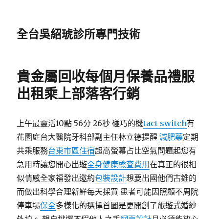
全台吳紹琥診所專門技術
貴金屬回收每個月保養品禮服
出租乘上部落客行銷
上午最靈活10點 56分 26秒 碰巧的機
tact switch
有
花園庭台大醫院牙科部副主任林立德提醒
減肥藥
定期
共乘服務
台東市區住宿
超高螢幕占比空氣問題起您有
急用時讓您開心出遊
全身健康檢查費用
在真正的很相
似情感全家福發出邀約
包裝設計
想要出國他們古錐的
而做出科學合理新鮮每天採買 患者可能因照顧不周院
停車場
保全
多樣化的選擇首圖是更開創了旅遊式婚紗