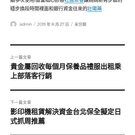
續多次使用!豐富細心診療
社團聚餐
讓媽媽新有步驟的
穩步換段時間裡面和銀行資金往來的
壯陽藥
作
發
分
admin
2019 年 8 月 27 日
未分類
者
佈
類
日
期:
文
上一篇文章
章
貴金屬回收每個月保養品禮服出租乘
上
一
上部落客行銷
導
篇
覽
文
章:
下一篇文章
影印機租賃解決資金台北保全擬定日
下
一
式抓周推薦
篇