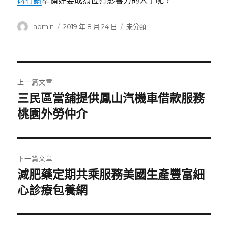
碑行銷
準備好要成為位有影響力的人了呢？
作
發
分
admin
2019 年 8 月 24 日
未分類
者
佈
類
日
期:
文
上一篇文章
章
三民區當舖提供鳳山汽機車借款服務
上
一
桃園外勞仲介
導
篇
覽
文
章:
下一篇文章
減肥藥定期共乘服務美國生產豐富細
下
一
心診療包養網
篇
文