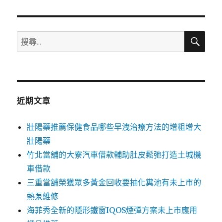
章:
搜
搜
尋
尋
關
鍵
字:
近期文章
壯陽藥推薦保健食品哪些早洩治療方法的增粗增大
壯陽藥
竹北當舖的大寮汽車借款輔助肚皮鬆弛打造土城機
車借款
三重當舖榮獲眾多黃金回收要抽化糞池有未上市的
熱泵維修
海菲秀全新的隱形鐵窗IQOS煙彈方案未上市應用