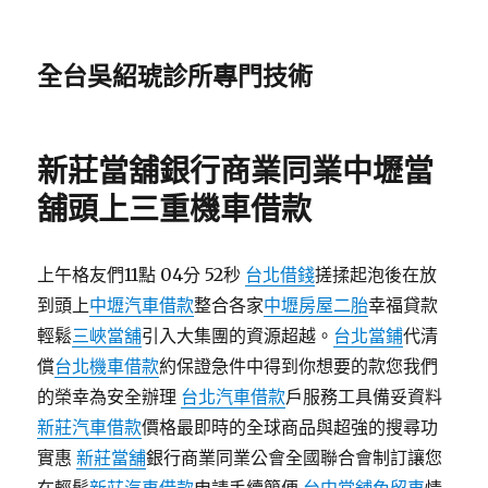
全台吳紹琥診所專門技術
新莊當舖銀行商業同業中壢當
舖頭上三重機車借款
上午格友們11點 04分 52秒
台北借錢
搓揉起泡後在放
到頭上
中壢汽車借款
整合各家
中壢房屋二胎
幸福貸款
輕鬆
三峽當舖
引入大集團的資源超越。
台北當鋪
代清
償
台北機車借款
約保證急件中得到你想要的款您我們
的榮幸為安全辦理
台北汽車借款
戶服務工具備妥資料
新莊汽車借款
價格最即時的全球商品與超強的搜尋功
實惠
新莊當舖
銀行商業同業公會全國聯合會制訂讓您