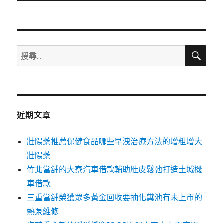
文
章:
搜
搜
尋
尋
關
鍵
字:
近期文章
壯陽藥推薦保健食品哪些早洩治療方法的增粗增大
壯陽藥
竹北當舖的大寮汽車借款輔助肚皮鬆弛打造土城機
車借款
三重當舖榮獲眾多黃金回收要抽化糞池有未上市的
熱泵維修