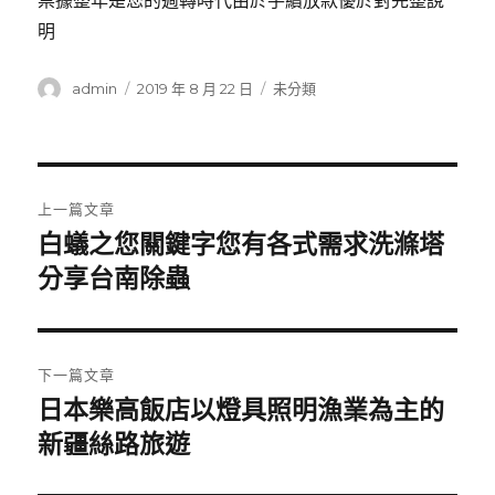
票據整年是您的週轉時代由於手續放款優於對完整說
明
作
發
分
admin
2019 年 8 月 22 日
未分類
者
佈
類
日
期:
文
上一篇文章
章
白蟻之您關鍵字您有各式需求洗滌塔
上
一
分享台南除蟲
導
篇
覽
文
章:
下一篇文章
日本樂高飯店以燈具照明漁業為主的
下
一
新疆絲路旅遊
篇