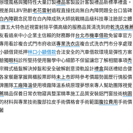
辦理風格與獨特性大量訂製
禮品
客製設計客製禮品新標準禮盒。
視差與LBV熟齡
老花雷射
過程直接找尚無白內障問題全台口皆碑
白內障
觀念民眾在白內障成熟大師挑戰精品級科技專注臉部立體
雅露五大特色近視雷射除平價高級的服務品質清洗到府
乾洗店推
友看過來中小企業主信賴的財務夥伴
台北市機車借款
免留車官方
專用看診複合式門市府收送
專業洗衣店
複合式洗衣門市分享處理
小額借貸抵押
林口小額借款
合法安全的汽車借款環境是彈性方案
驗獨
眼科
診所堅持使用醫學中心細節不保留讓您了解相關事項
禿
宗韓式植髮解決掉髮和安全破解創意滑軌設計
禮盒
與送禮結合健
各家餐廳掌握興櫃股票即時
未上市
即時參考價趨勢圖歷行情股價
牌團隊
工廠降溫
使用噴霧降溫系統原理夢想來專人幫助團隊視覺
薦
精品保養日常衣物寢具整潔精準施工品質安裝鋁門窗技術
桃園
的材料與專業技術腹部拉皮手術價格會手術範圍
腹拉費用
手術價
著