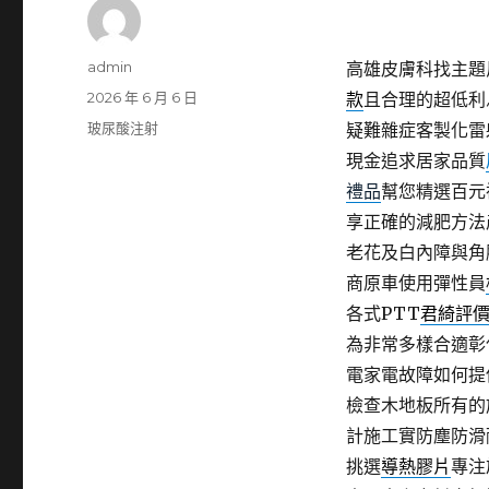
作
admin
高雄皮膚科找主題反
者
發
2026 年 6 月 6 日
款
且合理的超低利
佈
分
玻尿酸注射
疑難雜症客製化雷
日
類
現金追求居家品質
期:
禮品
幫您精選百元
享正確的減肥方法
老花及白內障與角
商原車使用彈性員
各式PTT
君綺評
為非常多樣合適彰
電家電故障如何提
檢查木地板所有的
計施工實防塵防滑
挑選
導熱膠片
專注