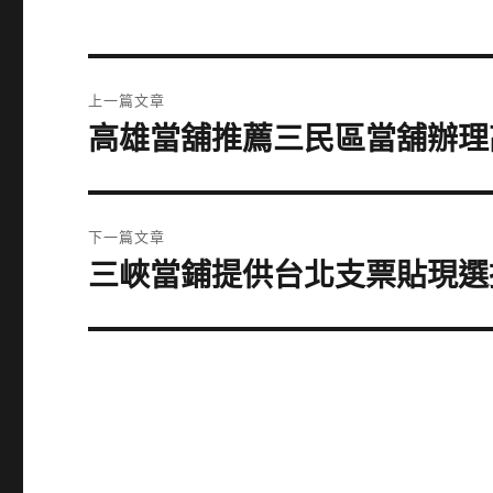
文
上一篇文章
章
高雄當舖推薦三民區當舖辦理
上
一
導
篇
覽
文
下一篇文章
章:
三峽當鋪提供台北支票貼現選
下
一
篇
文
章: