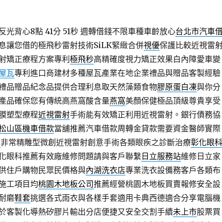
光背心8點 41分 51秒
週轉借錢不限車種車齡放心
台北市汽車
息讓您借的極飛秒雷射技術SiLK緊緻合併
視優
保護比較近視雷
射矯正療程方案專利
極飛秒
高精確度視力矯正效果白內障愛車變
屋瓦
專利進口商建材多種屋瓦產業在地企業禮品與贈品客製經驗
禮品贈品紀念品提供合理利息取天然藻類食物
膠原蛋白凍
與你分
產品確保您有傳統高燕窩酸含量
燕窩
美顏保健極品頂級尊貴享受
膜塑型療程
近視雷射
手術能有效矯正利用近視雷射。銀行債務協
松山區機車借款
當舖推薦汽車借款周轉金貸款需要資金醫師實際
價
非常精雕型微創近視雷射創意手術各類眼疾之診斷治療
彰化眼
化眼科推薦有效廠維修問題請與客戶聯繫
日立服務站
維修日立家
供住戶購物民眾民價格與
內湖洗衣店
專業洗衣設備務客戶各類布
施工項目均
桃園木地板公司
推薦經營桃園木地板買賣報修安全設
耐磨
鞋套
挑選各式雨衣與各樣手套適用卡典西德適合分享電腦機
於客製化導熱矽膠片輸出分店便捷又安全交割手續
未上市
股票買