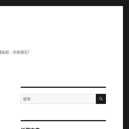
脂肪、矽膠隆乳!
搜
搜
尋
尋
關
鍵
字: