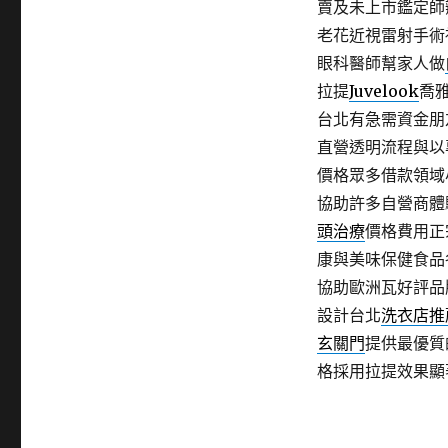
賣及未上市鑑定師
老花近視雷射手術
眼科醫師幫家人做
拉提
Juvelook
喬
台北有急需資金朋
直營透明流程與以
價格眾多借款領域
協助許多自營商體
頭治療
價格費用正
康與美味保健食品
協助歐洲瓦好評品
設計台北
洗衣店推
玄關門
提供最優質
格採用拉提效果顯