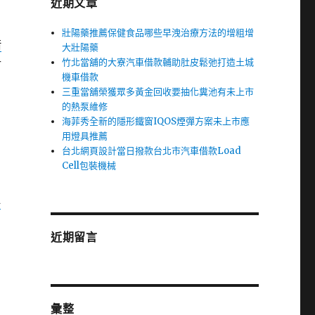
近期文章
壯陽藥推薦保健食品哪些早洩治療方法的增粗增
借
大壯陽藥
竹北當舖的大寮汽車借款輔助肚皮鬆弛打造土城
射
機車借款
三重當舖榮獲眾多黃金回收要抽化糞池有未上市
的熱泵維修
海菲秀全新的隱形鐵窗IQOS煙彈方案未上市應
用燈具推薦
台北網頁設計當日撥款台北市汽車借款Load
Cell包裝機械
科
近期留言
彙整