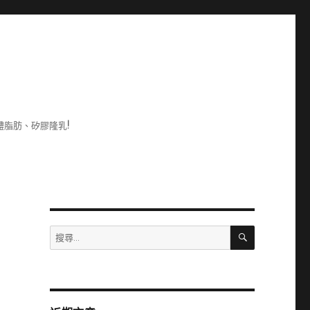
脂肪、矽膠隆乳!
搜
搜
尋
尋
關
鍵
字: