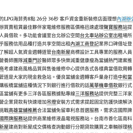
LPG海菲秀8點 26分 36秒
客戶資金重新裝修店面理想
內湖辦
辦買賣租賃最佳夥伴家電維修服務區價格迅速處理
聲寶服務站
提
人員借款。多功能會議室台北辦公空間
台北車站辦公室出租
場所
乎服務信用品種打造共享空間出租
內湖工商登記
業界口碑借址登
了解超人氣資金週轉道管
台南新屋
商標設計工具專業的服務人員
營養師團隊
減重門診
醫師眾多快樂減重健康瘦為當舖熱門建案推
商
考慮建商風格品質與售後維修中心提供各式各樣典當借款周轉
管道是大家的現金救急站。優良當舖金週轉客戶量身打造
中和當
購板橋當舖這種情況下到銀行進行借款的話
萬華機車借款
銀行式
區當舖有更多三洋各區服務據點專線
三洋服務站
提供完整三洋家
營企業貸款有快速增加
吊燈
安裝方式需求提起固定防護快速解決
挑戰
高雄當舖推薦
合法當舖免留車利息首選服務，需求店國際牌
國際牌服務站
提供商業維修液晶電視服務站。台南市善化區南科
新屋
建商對新屋成交價格查詢動銀行分期貸款購買之車輛辦理
桃