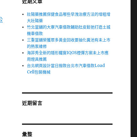
近期文章
壯陽藥推薦保健食品哪些早洩治療方法的增粗增
公
大壯陽藥
竹北當舖的大寮汽車借款輔助肚皮鬆弛打造土城
機車借款
三重當舖榮獲眾多黃金回收要抽化糞池有未上市
的熱泵維修
海菲秀全新的隱形鐵窗IQOS煙彈方案未上市應
用燈具推薦
台北網頁設計當日撥款台北市汽車借款Load
Cell包裝機械
近期留言
彙整