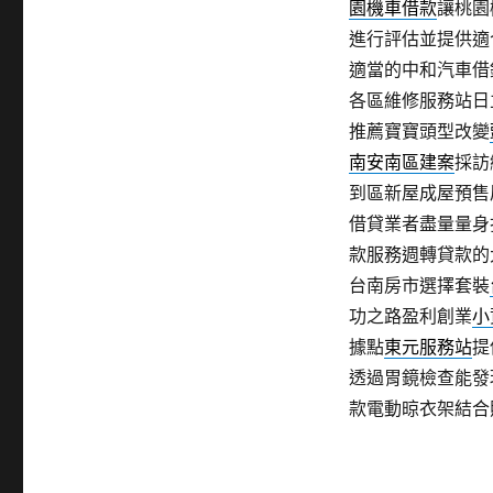
園機車借款
讓桃園
進行評估並提供適
適當的中和汽車借
各區維修服務站日
推薦寶寶頭型改變
南安南區建案
採訪
到區新屋成屋預售
借貸業者盡量量身
款服務週轉貸款的
台南房市選擇套裝
功之路盈利創業
小
據點
東元服務站
提
透過胃鏡檢查能發
款電動晾衣架結合