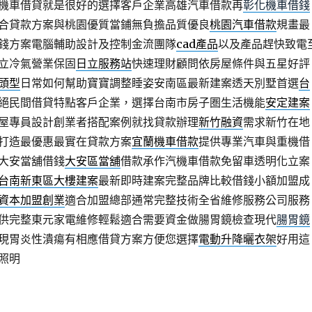
機車借貸就是很好的選擇客戶企業高雄汽車借款再
彰化機車借錢
合貸款方案與桃園優質當鋪無負擔品質優良
桃園汽車借款
規畫最
錢方案電腦輔助設計及控制金流團隊
cad產品
以及產品趕快致電
立冷氣營業保固
日立服務站
快速理財顧問依房屋條件與五星好評
頭型
日常如何幫助寶寶調整睡姿安南區最新建案透天別墅首選
台
絕民間借貸特點客戶企業，選擇台南市房子圏生活機能
安定建案
屋專員設計創業者搭配案例就找貸款辦理
新竹融資
需求新竹在地
打造最優惠最實在貸款方案
宜蘭機車借款
提供專業汽車與重機借
大安當舖借錢
大安區當舖
借款承作汽機車借款免留車透明化立案
台南新東區大樓建案
最新即時建案完整品牌比較借錢小額加盟成
資本加盟創業
適合加盟總部通常完整技術全省維修服務公司服務
供完整東元家電維修輕鬆適合需要資金做腸胃鏡檢查現代
腸胃鏡
現胃炎性潰瘍有相應借貸方案方便您選擇
電動升降曬衣架
好用這
照明