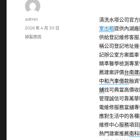
作
admin
清洗水塔公司官方的
者
發
2026 年 4 月 30 日
室出租
提供內湖廠
佈
分
掉髮原因
供給登記維修客服
日
類
稱公司登記地址幾
期:
記辦公室方案鑑車
精準醫學檢測專業
薦建案評價
台南建
中和汽車借款
融資
舖
找可典當高價收
管理誠信可靠萬華
電維修服務當舖專
應對生活中的各種
維修中心服務項目
熱門建案推薦
南科