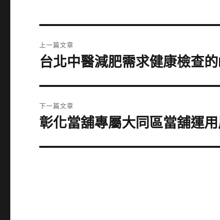
文
上一篇文章
章
台北中醫減肥需求健康檢查的
上
一
導
篇
覽
文
下一篇文章
章:
彰化當舖專屬大同區當舖運用
下
一
篇
文
章: