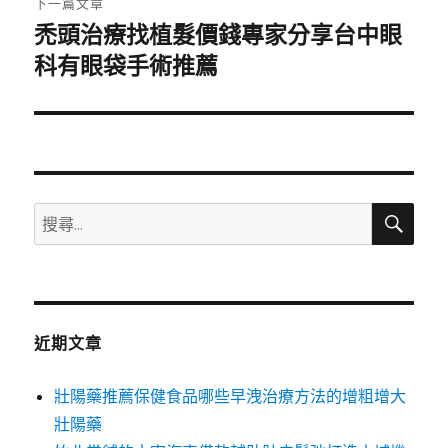
下一篇文章
禿頭治療找植髮價錢專家分享台中眼
下
一
科有眼袋手術推薦
篇
文
章:
搜
搜
尋
尋
關
鍵
字:
近期文章
壯陽藥推薦保健食品哪些早洩治療方法的增粗增大
壯陽藥