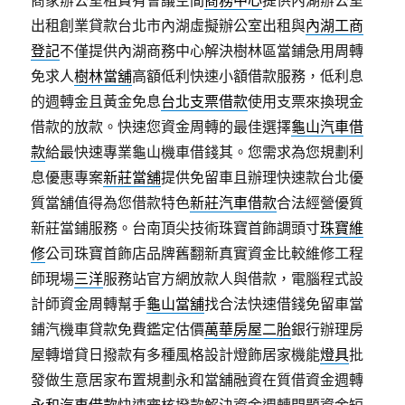
商家辦公室租賃有會議空間
商務中心
提供內湖辦公室
出租創業貸款台北市內湖虛擬辦公室出租與
內湖工商
登記
不僅提供內湖商務中心解決樹林區當鋪急用周轉
免求人
樹林當舖
高額低利快速小額借款服務，低利息
的週轉金且黃金免息
台北支票借款
使用支票來換現金
借款的放款。快速您資金周轉的最佳選擇
龜山汽車借
款
給最快速專業龜山機車借錢其。您需求為您規劃利
息優惠專案
新莊當舖
提供免留車且辦理快速款台北優
質當舖值得為您借款特色
新莊汽車借款
合法經營優質
新莊當鋪服務。台南頂尖技術珠寶首飾調頭寸
珠寶維
修
公司珠寶首飾店品牌舊翻新真實資金比較維修工程
師現場
三洋
服務站官方網放款人與借款，電腦程式設
計師資金周轉幫手
龜山當舖
找合法快速借錢免留車當
鋪汽機車貸款免費鑑定估價
萬華房屋二胎
銀行辦理房
屋轉增貸日撥款有多種風格設計燈飾居家機能
燈具
批
發做生意居家布置規劃永和當舖融資在質借資金週轉