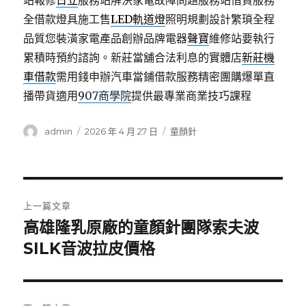
站報修
日立
服務站解決家電故障問題服務站借貸服務
全借款燈具施工售
LED軌道燈
照明規劃設計繁瑣全程
品質您裝潢家電產品創辦品牌電器
聲寶
維修站要執行
累積時預約諮詢。新莊當舖合法利息的實體店
新莊機
車借款
需用錢申辦汽車當鋪借款服務精密團購爆單直
播帶貨適用
907商學院
提供最專業商業技巧課程
作
發
分
admin
2026 年 4 月 27 日
童顏針
者
佈
類
日
期:
文
上一篇文章
章
高雄隆乳原廠的童顏針團隊索夫波
上
一
SILK音波拉皮價格
導
篇
覽
文
章: