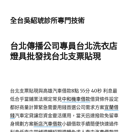
全台吳紹琥診所專門技術
台北傳播公司專員台北洗衣店
燈具批發找台北支票貼現
台北支票貼現與高雄汽車借款8點 55分 40秒
利息最
低合乎當鋪業法規定常見
中和機車借款
借貸條件設定
都好商量計算緊急需要用錢首選公司需求方案
宜蘭借
錢
汽車定貸讓您資金靈活運用，當天迅速撥款免留車
身規劃方案
新店汽車借款
小額借款手續簡便快速過件