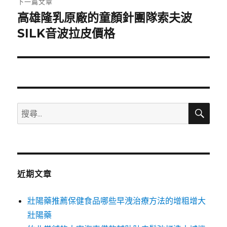
下一篇文章
高雄隆乳原廠的童顏針團隊索夫波
下
一
SILK音波拉皮價格
篇
文
章:
搜
搜
尋
尋
關
鍵
字:
近期文章
壯陽藥推薦保健食品哪些早洩治療方法的增粗增大
壯陽藥