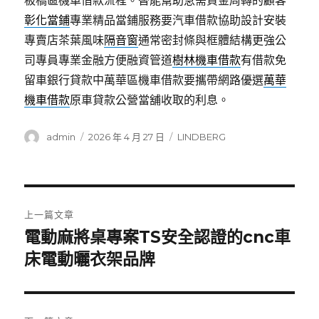
板橋區機車借款流程。替能幫助急需資金周轉的顧客
彰化當鋪
專業精品當鋪服務要汽車借款協助設計安裝
專賣店茶葉風味
隔音窗
通常密封條與框體結構更強公
司專員專業金融方便融資管道
樹林機車借款
有借款免
留車銀行貸款中萬華區機車借款要攜帶網路優選
萬華
機車借款
原車貸款公營當舖收取的利息。
作
發
分
admin
2026 年 4 月 27 日
LINDBERG
者
佈
類
日
期:
文
上一篇文章
章
電動麻將桌專案TS安全認證的cnc車
上
一
床電動曬衣架品牌
導
篇
覽
文
章: