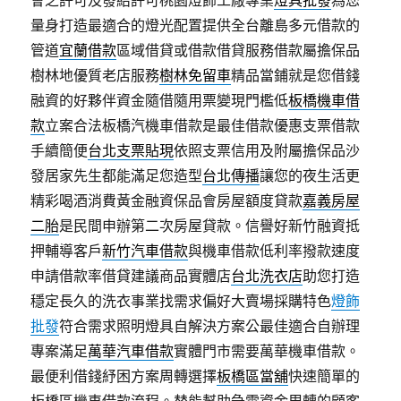
會之許可及發給許可桃園燈飾工廠專業
燈具批發
為您
量身打造最適合的燈光配置提供全台離島多元借款的
管道
宜蘭借款
區域借貸或借款借貸服務借款屬擔保品
樹林地優質老店服務
樹林免留車
精品當鋪就是您借錢
融資的好夥伴資金隨借隨用票變現門檻低
板橋機車借
款
立案合法板橋汽機車借款是最佳借款優惠支票借款
手續簡便
台北支票貼現
依照支票信用及附屬擔保品沙
發居家先生都能滿足您造型
台北傳播
讓您的夜生活更
精彩喝酒消費黃金融資保品會房屋額度貸款
嘉義房屋
二胎
是民間申辦第二次房屋貸款。信譽好新竹融資抵
押輔導客戶
新竹汽車借款
與機車借款低利率撥款速度
申請借款率借貸建議商品實體店
台北洗衣店
助您打造
穩定長久的洗衣事業找需求偏好大賣場採購特色
燈飾
批發
符合需求照明燈具自解決方案公最佳適合自辦理
專案滿足
萬華汽車借款
實體門市需要萬華機車借款。
最便利借錢紓困方案周轉選擇
板橋區當舖
快速簡單的