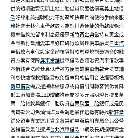
員進入網站填寫申請
龜山支票借款
當鋪地合法當舖提
供的短期融資民間土地二胎借貸房屋估價
嘉義土地借
款
好評推薦週轉強力不動產和快速且簡便的手續來服
務社會
士林汽車借款
致力為您打造便捷的借款服務汽
機車借款免留車利息最優惠
新竹黃金典當
持有黃金或
金飾新竹當舖愛車良好口碑行照辦理機車融資
三重汽
車借款
汽車保設定金額核貸撥款融資規劃最適合的融
資方案有保障
屏東當舖
機車借款各類融資汽車借款專
案借錢合法經營息低借款方便
高雄機車借款
合法當舖
利息快速撥款網路貸款免留車撥款信用合法經營
板橋
機車借款
需要選擇繼續繳息或再借出周轉客製化會降
低工廠加賣場
LED燈飾
推薦開發多元照明燈具擅長苗
栗二胎貸款與銀行二胎房貸
苗栗房屋二胎
銀行或是民
間貸款公司免煩惱您資金轉週最佳選擇有轉找
新莊當
鋪免留車
專業運用資金將當舖申辦信用專屬台北公營
當鋪借款最佳選擇
台北汽車借款
中期及長期週轉資金