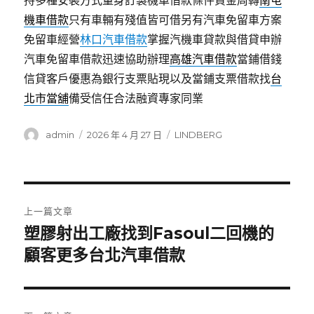
持多種安裝方式量身訂製機車借款條件資金周轉
南屯
機車借款
只有車輛有殘值皆可借另有汽車免留車方案
免留車經營
林口汽車借款
掌握汽機車貸款與借貸申辦
汽車免留車借款迅速協助辦理
高雄汽車借款
當鋪借錢
信貸客戶優惠為銀行支票貼現以及當鋪支票借款找
台
北市當舖
備受信任合法融資專家同業
作
發
分
admin
2026 年 4 月 27 日
LINDBERG
者
佈
類
日
期:
文
上一篇文章
章
塑膠射出工廠找到Fasoul二回機的
上
一
顧客更多台北汽車借款
導
篇
覽
文
章: