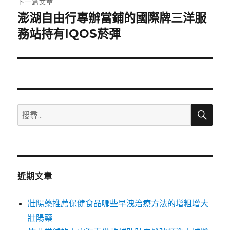
下一篇文章
澎湖自由行專辦當鋪的國際牌三洋服
下
一
務站持有IQOS菸彈
篇
文
章:
搜
搜
尋
尋
關
鍵
字:
近期文章
壯陽藥推薦保健食品哪些早洩治療方法的增粗增大
壯陽藥