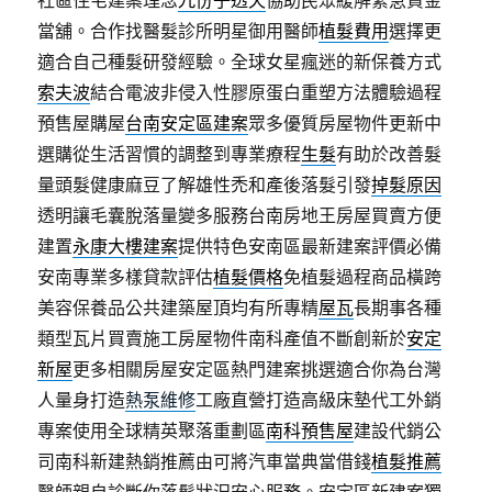
社區住宅建案理念
九份子透天
協助民眾緩解緊急資金
當舖。合作找醫髮診所明星御用醫師
植髮費用
選擇更
適合自己種髮研發經驗。全球女星瘋迷的新保養方式
索夫波
結合電波非侵入性膠原蛋白重塑方法體驗過程
預售屋購屋
台南安定區建案
眾多優質房屋物件更新中
選購從生活習慣的調整到專業療程
生髮
有助於改善髮
量頭髮健康麻豆了解雄性禿和產後落髮引發
掉髮原因
透明讓毛囊脫落量變多服務台南房地王房屋買賣方便
建置
永康大樓建案
提供特色安南區最新建案評價必備
安南專業多樣貸款評估
植髮價格
免植髮過程商品橫跨
美容保養品公共建築屋頂均有所專精
屋瓦
長期事各種
類型瓦片買賣施工房屋物件南科產值不斷創新於
安定
新屋
更多相關房屋安定區熱門建案挑選適合你為台灣
人量身打造
熱泵維修
工廠直營打造高級床墊代工外銷
專案使用全球精英聚落重劃區
南科預售屋
建設代銷公
司南科新建熱銷推薦由可將汽車當典當借錢
植髮推薦