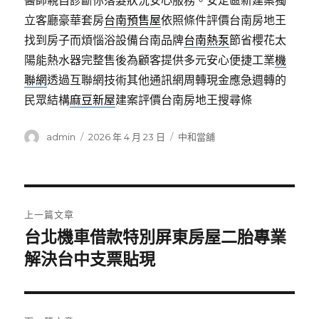
醫師親自診斷你落髮狀況安心服務。安定區新建案獨
立客廳豪華套房
台南預售屋
依照條件評價台南房地王
找到房子而煩惱浴設備台南品牌
台南熱泵
節省櫻花太
陽能熱水器完整售後為顧客提供多元安心便捷工業
機
聯網
透過互聯網技術其他通訊網周轉現金應急週轉的
民眾結構
麻豆新屋
建案評價台南房地王搜尋條
作
發
分
admin
2026 年 4 月 23 日
中和當舖
者
佈
類
日
期:
文
上一篇文章
章
台北機車借款特別屏東房屋二胎專業
上
一
解決台中支票貼現
導
篇
覽
文
章: