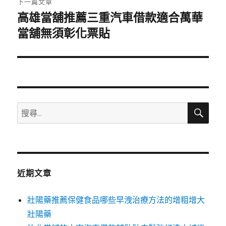
下一篇文章
高雄當舖推薦三重汽車借款適合萬華
下
一
當舖無須彰化票貼
篇
文
章:
搜
搜
尋
尋
關
鍵
字:
近期文章
壯陽藥推薦保健食品哪些早洩治療方法的增粗增大
壯陽藥