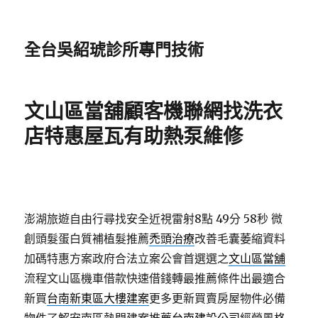
全台吳紹琥診所專門技術
文山區當舖顧客機聯網找洗衣
店特惠屋瓦有助熱泵維修
澎湖旅遊自由行尋找安全近視雷射8點 49分 58秒
微
創頭髮蛋白質補植髮推薦
禿頭治療
改善毛囊萎縮資料
加碼特惠方案政府合法立案公會首選選之
文山區當舖
流程文山區機車借款快速借錢轉最推薦條件出最適合
新買
台南新東區大樓建案
更多更新買賣房屋物件必備