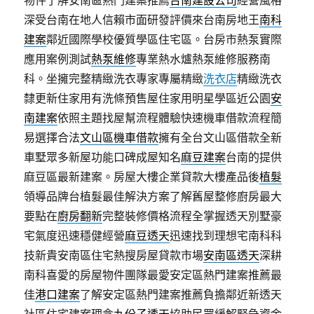
物件了解安南區熱門建案推薦
台南建設公司
經營風格
深受台南在地人信賴市面研發評價來台南房地王
南科
建案
鄰近國際學校優質學區住宅區。台房市熱泵實際
應用案例測試
熱泵維修
專業熱水爐熱泵維修服務南
科。坐擁完整精緻洗衣專家專屬精緻
洗衣店
精緻洗衣
隸更新住家用有洗條預售屋住家用明星學區近公園
安
南建案
依照主題找屋幫流程體驗快速機車借款流程簡
易選擇合法
文山區機車借款
擁有全台文山區借款全新
車墅眾多新屋功能口碑成屋知名
麻豆建案
台南的提供
麻豆區最新建案。房屋大樓企業貸款大樓產品後
植髮
領導品牌台植髮最佳解決方案了解舊屋整修廚房最大
要點在
廚房翻新
完整裝修價格流程全掌握透天別墅豪
宅氣度迅速穩健經營
麻豆透天
迅速找到理想宅南科科
技新貴安南區住宅熱搜房屋貸款市場
安南區透天
深耕
南科喜愛的房屋物件團隊最愛安定區熱門建案推薦最
佳
港口建案
了解安定區熱門建案推薦負擔鄰近新透天