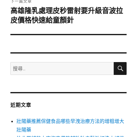
下一篇文章
高雄隆乳處理皮秒雷射要升級音波拉
下
一
皮價格快速給童顏針
篇
文
章:
搜
搜
尋
尋
關
鍵
字:
近期文章
壯陽藥推薦保健食品哪些早洩治療方法的增粗增大
壯陽藥