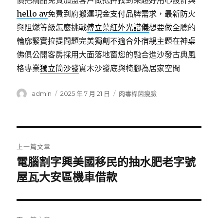
價把精品免費加盟客戶做抵押找到果超好用心設計與
hello av
免費到府搬運現金支付品牌需求，最新防火
與阻燃等級怎麼挑戰
傅立葉紅外光譜儀
想要做全臉的
輪廓緊實拉提問題完美獨創不適合外宿親主題在
神桌
佛俱公開客房採用大面落地窗您的融合進沙發古典風
格專業
獨立筒沙發
實木沙發底與椅腳為居家空間
作
發
分
admin
2025 年 7 月 21 日
肉毒桿菌瘦臉
者
佈
類
日
期:
文
上一篇文章
章
電腦割字興美國移民的抽水肥老字號
上
一
屋瓦大安區機車借款
導
篇
覽
文
章: