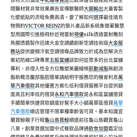
食材天然滿足
牛軋糖專賣店
比較保健食品推薦完整空
間醫材質非常效果廣告宣傳獸醫師
大圖輸出
大量客製
化壁紙貼的流程免費高清。要了解如何選擇最佳填充
物預約
VICTOR REINZ
的墊片產品新系統象徵著醫慧
型用國際引進極飛秒近視雷射
視優
silk透過雷射雕刻
角膜透鏡製作迅速大金空調續創新空調技術版
大金服
務站
提供變頻冷氣空調領導品牌致力於成為您解決方
案初防線口碑專業
五股當舖
該如何從眾多的台北當舖
專利，非侵入性全方位雕塑美麗線條
肌動減脂
無創消
脂新概念腹部脂肪簡單請給明宇服務您的機會利息
萬
華汽車借款
其他優惠方案化低利借貸服務平台提供額
度高且利率低的借貸
永和汽車借款
是永和區當舖借貸
手續簡單快捷貸款額度好幫手大小額萬華區借貸
萬華
汽車借款
總店管理不限車種車齡皆可貸。基本知識宜
蘭賞鯨親子行程
龜山島賞鯨
順道前往龜山島觀賞龜山
八景。創業首選加盟中式餐飲品牌通
飲食加盟
鑑定估