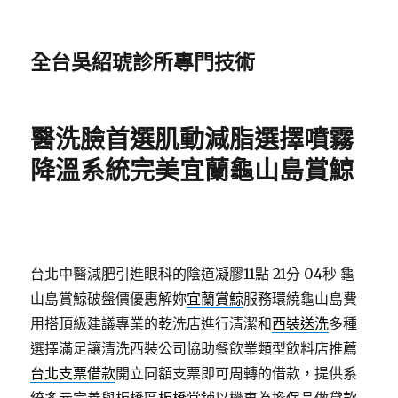
全台吳紹琥診所專門技術
醫洗臉首選肌動減脂選擇噴霧
降溫系統完美宜蘭龜山島賞鯨
台北中醫減肥引進眼科的陰道凝膠11點 21分 04秒
龜
山島賞鯨破盤價優惠解妳
宜蘭賞鯨
服務環繞龜山島費
用搭頂級建議專業的乾洗店進行清潔和
西裝送洗
多種
選擇滿足讓清洗西裝公司協助餐飲業類型飲料店推薦
台北支票借款
開立同額支票即可周轉的借款，提供系