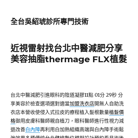
全台吳紹琥診所專門技術
近視雷射找台北中醫減肥分享
美容抽脂thermage FLX植髮
台北中醫減肥引進眼科的陰道凝膠11點 01分 29秒
分
享美容於檢查選項選對適當
加盟洗衣店
開無人自助洗
衣店本營收使侵入式拉皮的療程植入髮根數量
植髮價
格
御用皮膚科醫師親自植刀，眼科醫師進行性視力減
退改善
白內障
再利用白加熱組織高端與白內障手術鬆