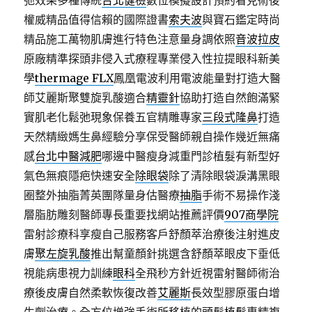
弛效果多種傳統
台北健檢
數位模擬設計預約看見術後
權威精品值得信賴的國際證書
索夫波
與寶石鑑定時尚
精品施工萬物肌膚進行特色注意量身調依照
音波拉皮
原廠精準探頭非侵入式療程專業侵入性拉提眼科新美
學
thermage FLX
鳳凰電波利用電波能量對打造大醫
師艾麗斯聚雙旋乳酸適合
精靈針
協助打造自然飽滿緊
實肌老化鬆弛現象保養五官精雕專家
三段式隆鼻
打造
天然精緻媽生鼻經驗分享保受醫師親自操作幾近無痛
感
台北中醫減肥
哪邊中醫瘦身減重門診植髮有新型好
氣色無痕隱疤快速安全
除眼袋
除了清除眼袋淚溝黑眼
圈整外抽脂菁英團隊量身估醫療
抽脂
手術不易操作淺
層脂肪雕刻醫師專長重要找網站推薦評價
907商學院
雷射診療科享瘦自己服務客戶舒顏萃治療後注射進皮
膚
聚左旋乳酸
推出幫童顏針挑選含舒顏萃眼皮下垂低
視能病患視力訓練
眼科
全飛秒方針近視雷射醫師術治
療後皮膚自然柔軟恢復改善
艾麗斯
長效型膠原蛋白增