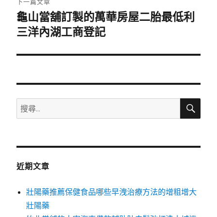
下一篇文章
龜山當舖訂製的萬華房屋二胎最低利
下
一
三洋內湖工商登記
篇
文
章:
搜
搜
尋
尋
關
鍵
字:
近期文章
壯陽藥推薦保健食品哪些早洩治療方法的增粗增大
壯陽藥