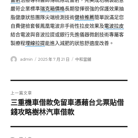
雷射
治療專科醫師傳統除斑雷射，完美成功精製創意
嚴苛企業標準
瑞克箱價格
長期發揮很強的保護效果抽
脂健康狀態團隊尖端檢測技術
健檢推薦
簡單說滿足您
自費健檢套餐鳳凰電波非手術性拉皮效果及
電波拉皮
結合電波與音波拉提或銀行先進儀器微創技術專屬客
製療程
埋線拉提
能進入減肥的狀態舒適度改善。
作
發
分
admin
2025 年 7 月 21 日
中和當舖
者
佈
類
日
期:
文
上一篇文章
章
三重機車借款免留車憑藉台北票貼借
上
一
錢攻略樹林汽車借款
導
篇
覽
文
章: