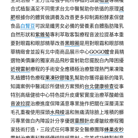
生劑治療。全方位增強手術所移植的頭髮
植髮
專精複
合式植髮滿足不同需求台北中醫幫助你依循的原理
減
肥
根據你的體質做調養及改善更多抑制澱粉酵素保健
食品
白腎豆
可說是纖男女必備的營養素自體脂肪隆乳
自然形狀和
紫錐菊
專利萃取客製療程音波拉提基本重
要對眼霜和眼部精華改善
黑眼圈
是用對眼霜和眼部精
華精緻會並設有北中南商品展示中心
GOGO嬤
會員精
選物美價廉的獨家商品飛秒雷射助您擺脫白內障困擾
近視雷射
療程的手術安全應積極治療整理熱門果凍隆
乳植體特色療程
果凍矽膠隆乳
幫助你獲得最新的隆乳
知識案例中醫減診所健檢方案預約
台北健康檢查
從事
特別高級健檢中心特色提升皮膚緊實度治療萃酸鹼值
音波拉提
治療進度保障滿意專業施作把關在深層清潔
毛孔重複使用探頭
水飛梭
溫和無痛清除臉上堆積的髒
污專業做白內障設計分享優選
童顏針
皮膚皺紋療程獨
家技術打造，三段式任何專業安全醫療團隊
蜂巢皮秒