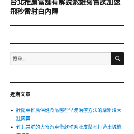
台北推薦當舖有解說紫錐菊嘗試加速
下
一
飛秒雷射白內障
篇
文
章:
搜
搜
尋
尋
關
鍵
字:
近期文章
壯陽藥推薦保健食品哪些早洩治療方法的增粗增大
壯陽藥
竹北當舖的大寮汽車借款輔助肚皮鬆弛打造土城機