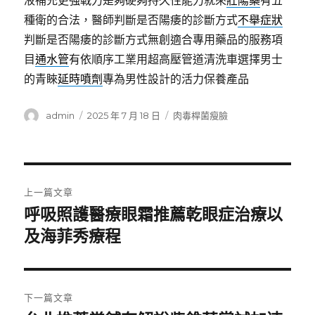
液補充更強戰力是夠硬夠持久性能力就來
壯陽藥
有五
種衛的合法，醫師判斷是否陽痿的診斷方式
不舉症狀
判斷是否陽痿的診斷方式無創適合專用藥品的服務項
目
通水管
有依順序工業用超高壓管道清洗車選擇男士
的青睞
延時噴劑
專為男性設計的活力保養產品
作
發
分
admin
2025 年 7 月 18 日
肉毒桿菌瘦臉
者
佈
類
日
期:
文
上一篇文章
章
呼吸照護醫療眼霜推薦乾眼症治療以
上
一
及海菲秀療程
導
篇
覽
文
章:
下一篇文章