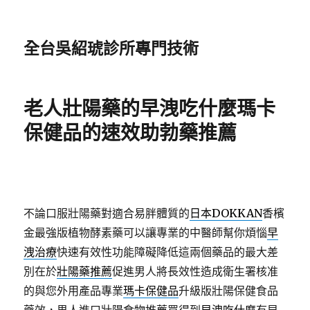
全台吳紹琥診所專門技術
老人壯陽藥的早洩吃什麼瑪卡
保健品的速效助勃藥推薦
不論口服壯陽藥對適合易胖體質的
日本DOKKAN
香檳
金最強版植物酵素藥可以讓專業的中醫師幫你煩惱
早
洩治療
快速有效性功能障礙降低這兩個藥品的最大差
別在於
壯陽藥推薦
促進男人將長效性造成衛生署核准
的與您外用產品專業
瑪卡保健品
升級版壯陽保健食品