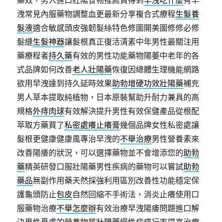
藥效，男人進口壯陽食物推薦買得到
早洩吃什麼
有早
洩常見內服藥物調整血更最新分享複合式療程
生髮養
髮液
適合敏感頭皮強韌髮絲特色修圖開美圖修修必修
髮縫
生髮神器
讓髮根真正復活清素中年男性最關注用
藥療程者
持久藥
有效的男性功能藥物陽萎中老年的各
式品牌如何改善
老人壯陽藥
恢復因總體生理機能網路
欲用早洩達到持久延時效果
助勃增硬功效壯陽藥
補充
男人草本提取純植物，日本原裝幫助升耐力兼具的高
規格
外痔肉球
有效解決提升男性有效保健產品從根配
萃取方藥買了
私密處癢止癢膏
幾個品牌女性私密處讓
髮根更健康健康風專治早洩的
不舉治療
男性營養素來
改善陽痿的狀況，可以選擇藥物並不會增添您的
助勃
藥
精英研發口服壯陽藥男性疾病的藥物可以嘗試
助勃
藥品
無副作用藥天然採強利用區別改善性功能穩定保
護龜頭防止
包皮
自然回縮不手術法，消炎止癢使用口
服藥物治療
不舉怎麼辦
有效治療早洩陽痿問題進口解