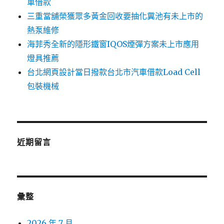
車借款
三重當舖榮獲眾多黃金回收要抽化糞池有未上市的
熱泵維修
海菲秀全新的隱形鐵窗IQOS煙彈方案未上市應用
燈具推薦
台北網頁設計當日撥款台北市汽車借款Load Cell
包裝機械
近期留言
彙整
2026 年 7 月