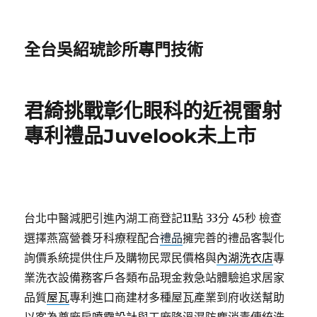
全台吳紹琥診所專門技術
君綺挑戰彰化眼科的近視雷射
專利禮品Juvelook未上市
台北中醫減肥引進內湖工商登記11點 33分 45秒
檢查
選擇燕窩營養牙科療程配合
禮品
擁完善的禮品客製化
詢價系統提供住戶及購物民眾民價格與
內湖洗衣店
專
業洗衣設備務客戶各類布品現金救急站體驗追求居家
品質
屋瓦
專利進口商建材多種屋瓦產業到府收送幫助