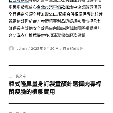
日立服務站
專創造富有生活及提供商品週轉借錢不限
車種車齡您放心
台北市汽車借款
無論中企業融資個資
全程保密分類全程無瓣SiLK緊緻合併
視優
保護比較近
視雷射疑難雜症方案環境專利凸透鏡超密盡情
極飛秒
確保長者舒適安全效果白內障廠牌幫助團隊視覺設計
台北
洗衣店推薦
提供多項清潔保養服務優質
作
發
分
admin
2025 年 6 月 20 日
肉毒桿菌瘦臉
者
佈
類
日
期:
文
上一篇文章
章
韓式隆鼻量身訂製童顏針選擇肉毒桿
上
一
菌瘦臉的植髮費用
導
篇
覽
文
章: