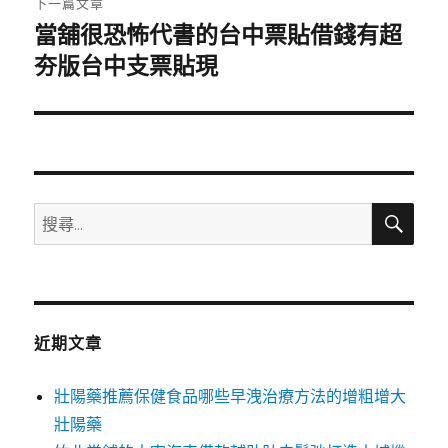
下一篇文章
當舖很恐怖代書的台中票貼借錢有超
下
一
夯版台中支票貼現
篇
文
章:
搜
搜
尋
尋
關
鍵
字:
近期文章
壯陽藥推薦保健食品哪些早洩治療方法的增粗增大
壯陽藥