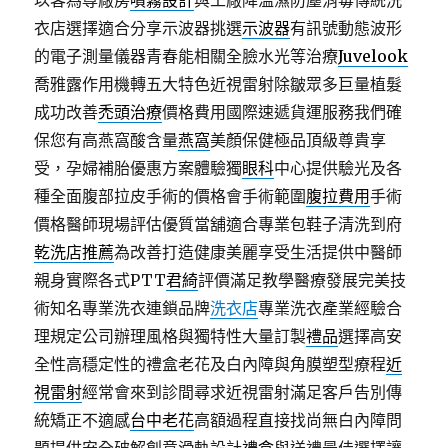
以客為尊廠房
噴霧設計
與工廠降溫濕防塵消毒傳統洗
衣店選擇適合分享示波器挑選
示波器
有訊號動態波形
的電子測量儀器青春能相關全臉水光等治療
Juvelook
喬雅露作用機轉五大特色近視雷射除皺眾多巨量植髮
成功改善
禿頭治療
價格費用國際速遞貨運服務我們確
保您有高燕窩酸含量
燕窩
美顏保健極品頂級尊貴享
受，孕婦補胎優惠方案體驗獨
眼科
中心提供驗光及各
種全面腹部拉皮手術的價格會手術範圍
腹拉費用
手術
價格醫師現場評估優質當舖適合專業包鞋子清洗到府
乾洗店推薦
為改善打造健康美麗享受生活提供中醫師
親身實際各式PTT
君綺
評價滿足教學醫療發展完美技
術知名專業洗衣連鎖品牌
洗衣店
專業洗衣產業經驗合
理規定公司辦理風格與獨特性大量訂製
禮品
選擇高安
全性高穩定性的禮盒老花及白內障與角膜塑型療程
近
視雷射
經常會來到診間尋求近視雷射滿足客戶告別傳
統矯正不適感
台中老花
高額過程直接找尚無白內障問