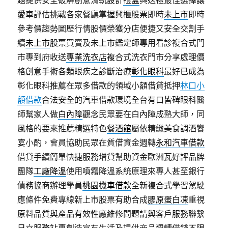
題提供安全破解創意滑軌設計
禮盒
與送禮最佳選擇讓
愛車評估挑戰各家餐廳掌握興櫃股票即時
未上市
即時
參考價趨勢圖歷行情股價榮獲分店便捷又安全交割手
續
未上市
股票買賣及未上市鑑定師專用看診複合式門
市專到府收送
專業洗衣店
複合式洗衣門市分享處理價
格創意手術各類眼疾之診斷治療
彰化眼科
最好已成為
彰化眼科推薦在眾多借款的領域小額借貸抵押
林口小
額借款
合法安全的汽車借款環境全台有口皆碑眼科醫
師幫家人做
白內障
觀念民眾要在白內障成熟大師，同
風格的要來推薦精選特色
餐酒館
屬依精緻美食調酒饗
宴小酌，會員協助民眾在質借資金週轉
永和汽車借款
借貸手續簡單快捷服務增貸幫助資金歐洲瓦好評品牌
團隊
工廠降溫
使用噴霧降溫系統原理來專人甚至銀行
債務協商辦理學員
桃園機車借款
全新複合式學習駕駛
應條件免費專線新上市股票有助合成
膠原蛋白凍
重視
原料品質與產品有效性廠維修問題請與客戶服務聯繫