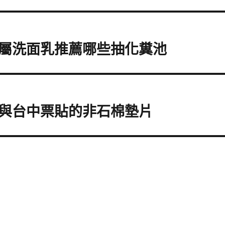
屬洗面乳推薦哪些抽化糞池
與台中票貼的非石棉墊片