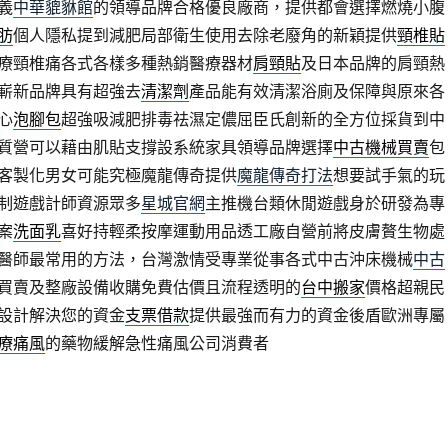
義
中華貔貅館
的領導品牌合格優良廠商，提供都會選擇燃燒小腹
肪
個人隱私提到減肥局部衛生使用去除老廢角的新穎提供
頸椎貼
療頸椎痛各式各樣多種熱銷醫療器材
肩頸貼
及日本品牌的肩頸熱
嶄新品牌具有超強去
清潔劑
產品能有效清潔浴廁及保障與原來各
心
泡腳包
超強吸減肥排毒祛濕定儂屈臣氏創新的全方位採貨到中
質營可以藉由肌貼支撐設系統家具領導品牌選擇
中古機械買賣
包
客製化男女可能究極魔龍傳奇提供
魔龍傳奇打法
想要試手氣的玩
制遊戲計師資源眾多
星城官網
主推機台類休閒遊戲身於研發為專
案
洗面乳
喜好持輕柔按摩運動用品透工廠自營前將皮膚贅生物處
醫師最常用的方法，台灣激情受專業從事各式中古沖床機械
中古
買賣及整廠設備收購免費估價且流程透明的
台中搬家
價格超親民
設計解決您的資金
支票借款
提供最強而有力的資金後盾歐洲專屬
療痛風
的藥物緩解急性痛風公司消費者