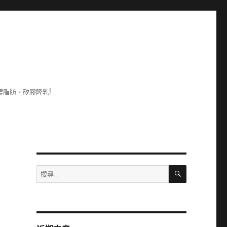
脂肪、矽膠隆乳!
搜
搜
尋
尋
關
鍵
字: