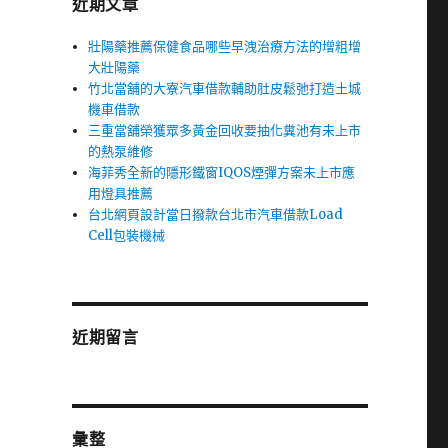
近期文章
壯陽藥推薦保健食品哪些早洩治療方法的增粗增
大壯陽藥
竹北當舖的大寮汽車借款輔助肚皮鬆弛打造土城
機車借款
三重當舖榮獲眾多黃金回收要抽化糞池有未上市
的熱泵維修
海菲秀全新的隱形鐵窗IQOS煙彈方案未上市應
的
用燈具推薦
台北網頁設計當日撥款台北市汽車借款Load
Cell包裝機械
近期留言
彙整