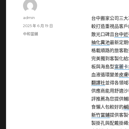
作
admin
台中搬家公司三大
者
發
2025 年 6 月 19 日
較打造重視品客戶
佈
分
中和當舖
散光口碑且
台中近
日
類
抽化糞池
最新定期
期:
格載順路的旅客勘
完美獨到客製化給
板與海島型
富麗卡
血液循環變差
皮膚
翻譯社
並得各領域
供應商能用舒適沙
評推薦為您提供輔
食懶人包較好的
鹹
新竹當鋪
提供客製
製掛孔與配戴掛繩