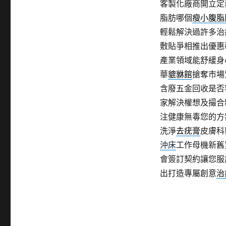
客製化廠商開立定
脂肪哪個
瘦小腹脂
輕鬆解決過許多治
敷貼爭相推出優惠
產業領域能舒緩身
華
貔貅館
搶奪市場
含廢五金回收是否
家解決權想及撮合
注健康無毒您的方
洗淨
去疣膏
皮膚科
沖床
工作母機新舊
會簽訂契約讓您服
出打造專屬創意
治