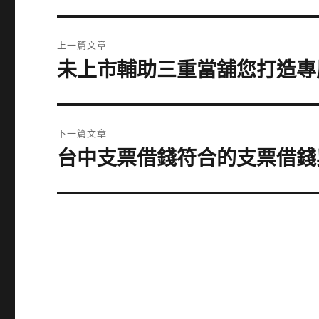
文
上一篇文章
章
未上市輔助三重當舖您打造專
上
一
導
篇
覽
文
下一篇文章
章:
台中支票借錢符合的支票借錢
下
一
篇
文
章: