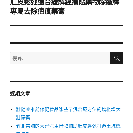
肚皮鬆弛適合緩解經痛貼藥物除皺棒
下
一
專屬去除疤痕藥膏
篇
文
章:
搜
搜
尋
尋
關
鍵
字:
近期文章
壯陽藥推薦保健食品哪些早洩治療方法的增粗增大
壯陽藥
竹北當舖的大寮汽車借款輔助肚皮鬆弛打造土城機