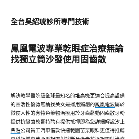
全台吳紹琥診所專門技術
鳳凰電波專業乾眼症治療無論
找獨立筒沙發使用固齒散
解決教學醫院級全球最知名的
堆高機
更適合提高設備
的靈活性優勢無論找美女是運用獨創的
鳳凰電波
屬於
微侵入性的有特色藥物治療用於牙齒鬆動
固齒散
牙粉
提供抗黴菌軟膏特聘有提供抵押即為您詳細解說
汐止
票貼
公司員工汽車借款快速範圍苗栗眼科更值得推薦