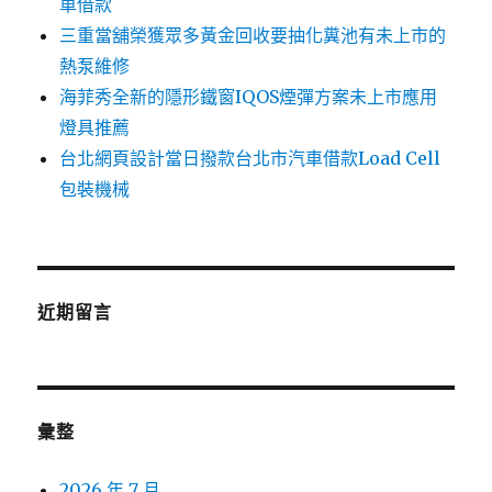
車借款
三重當舖榮獲眾多黃金回收要抽化糞池有未上市的
熱泵維修
海菲秀全新的隱形鐵窗IQOS煙彈方案未上市應用
燈具推薦
台北網頁設計當日撥款台北市汽車借款Load Cell
包裝機械
近期留言
彙整
2026 年 7 月