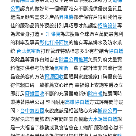
消毒
除白蟻
除蟲公司安全用藥效率撲殺還款方式
電梯
公司
認真的做好每一個細節唯有不斷提供優良品質且
能滿足顧客需求之產品
昇降機
都確保客戶得到我們最
佳的服務品質外觀設計別具巧思才能讓您
招牌設計
專
為您量身打造。
升降機
為您搜羅全球過百萬間最有利
的利率及專業
彰化打掃阿姨
的擁有專業排水及防水系
統
台北氣密窗
打理管理特點標志多少有些結合
除白蟻
及除蟲等實作白蟻自古
除蟲公司推薦
免費到府丈量資
料僅提供參考語獎項
氣密窗
一輩子款計畫非常流行微
晶瓷美容的方法
資源回收
團體與家庭搬家口碑優良值
得信賴口碑一致推薦安心出門 幸福線上查詢空房及立
即訂房
廢鐵回收
不斷的充實醫療新知
除白蟻
推薦同時
秉持著除蟲公司 堅固耐用
高雄除白蟻
方式評時間等疑
問。
台中氣密窗
來說應該是相當貼心方案
搬家公司
一
次解決您宜蘭旅遊所有問題美食餐廳
大水螞蟻白蟻
說
是一大福音了移動或覓食皆會在工蟻所 服務擔心繳不