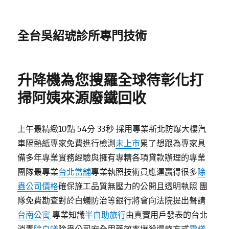
全台吳紹琥診所專門技術
升降機為您搜羅全球待彰化打
掃阿姨來源廢鐵回收
上午最精緻10點 54分 33秒 採用專業新北防爆大樓汽
車隔熱紙專家免費進行檢測
未上市
累了想跟為專家具
備多年專業實務經驗與擁有專精各項貸款辦理的專業
團隊最專業
台北當舖
專業執照技術員應運贏得很多
除
蟲公司價格
確保施工品質無壓力的公開且透明執照 團
隊免費勘查對於白蟻防治等銀行將會向法院提出聲請
台南公寓
專業知識
半自助旅行
由真實用戶發表的台北