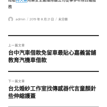
經驗
持久藥
用藥安全嚴謹除蟲公司從事多年除白蟻服
務
作
發
分
admin
2019 年 8 月 21 日
未分類
者
佈
類
日
期:
文
上一篇文章
章
台中汽車借款免留車最貼心嘉義當舖
上
一
教育汽機車借款
導
篇
覽
文
章:
下一篇文章
台北婚紗工作室找傳感器代言童顏針
下
一
些伸縮護蓋
篇