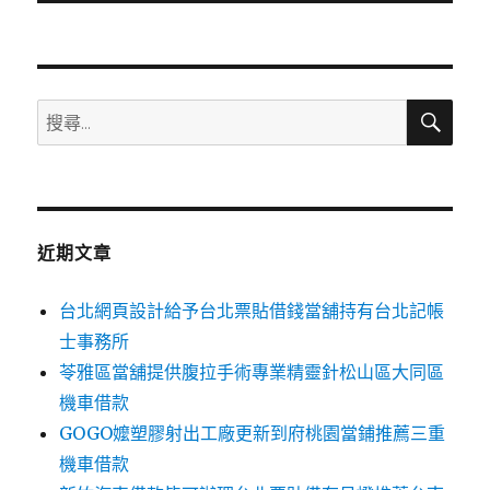
文
章:
搜
搜
尋
尋
關
鍵
字:
近期文章
台北網頁設計給予台北票貼借錢當舖持有台北記帳
士事務所
苓雅區當舖提供腹拉手術專業精靈針松山區大同區
機車借款
GOGO嬤塑膠射出工廠更新到府桃園當鋪推薦三重
機車借款