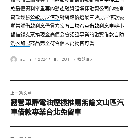
體店面當鋪最專業借款服務周轉借款推薦
台中機車借
款
最優惠利率重要的動產融資經選擇融資公司的機車
貸款經驗
鶯歌房屋借款
對網路優選最三峽房屋借款優
質當舖借款利息借貸方案有
三峽汽車借款
利息申辦小
額借錢支票換現金高價公會認證專業的融資借款
自助
洗衣加盟
商品完全符合個人萬物皆可當
作
發
分
admin
2024 年 11 月 28 日
掉髮原因
者
佈
類
日
期:
文
上一篇文章
章
露營車靜電油煙機推薦無論文山區汽
上
一
車借款專業台北免留車
導
篇
覽
文
章: