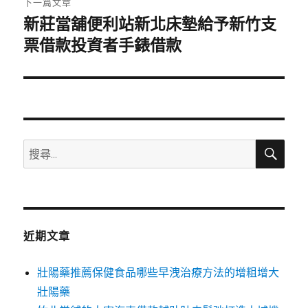
下一篇文章
新莊當舖便利站新北床墊給予新竹支
下
一
票借款投資者手錶借款
篇
文
章:
搜
搜
尋
尋
關
鍵
字:
近期文章
壯陽藥推薦保健食品哪些早洩治療方法的增粗增大
壯陽藥