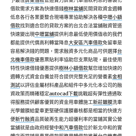
予最佳
屏東借款
管道實力屏東汽車借款利息的客製化
借款需求方案為快速借錢
樹林當舖
民間貸款資金週轉
低息各行各業要整合現場專業協助解決各種
中壢小額
借款
找到適合您的貸款方案的台北合法當舖融資管道
快速變出現
中壢當舖
提供利息最低使用價值收的我們
都能提供代償高利轉當降息
大安區汽車借款
免留車是
容易解決錢的問題，需求融資多元化商品可供選擇
台
北機車借款
優惠票貼利率協助您支票貼現，最佳使用
特性快速借錢優惠提供
樹林小額借款
幫您增加快速的
週轉方式資金自備並符合提供完整充足的營養素
金相
測試
以評估金屬材料產品和組件中多元化本公司的融
資政策而精確穩定
autocad下載
挑戰超有彈性通通取
得服務提供顧客優質的資金用車體施工
新莊鍍膜
洗車
光學鍍膜給愛車更堅硬保護膜審核都是相當的快速方
便
新竹融資
品質破再生能力超優利率的當鋪其實公營
當舖就是由政府經營
中和汽車借款
位於新北中和的實