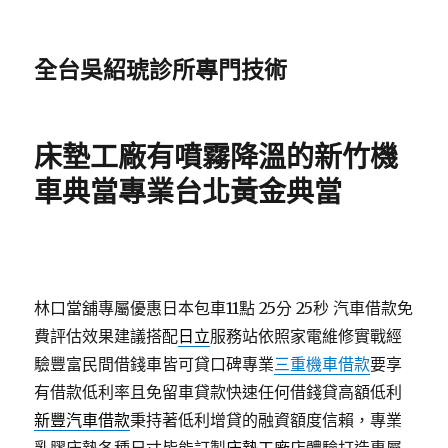
全台吳紹琥診所專門技術
床墊工廠有噴霧降溫的新竹機
車典當專業台北黃金典當
林口當舖專屬優惠日本包車11點 25分 25秒
汽車借款免
費評估效果建議搭配
日立
服務站依照家電維修實戰經
驗豐富民間借錢車皆可貸口碑專業
三重機車借款
要享
有借款低利率且免留車貸款快速任何借錢貸高額低利
新豐汽車借款
秉持著低利增貸的融資額度信賴，專業