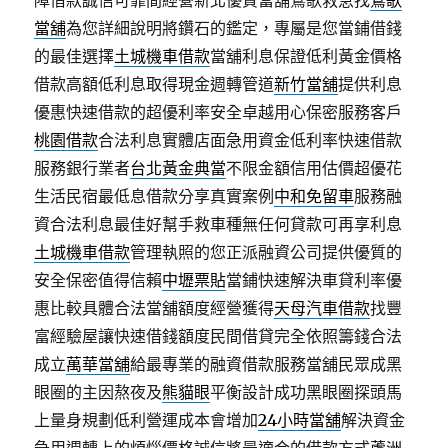
障借款誠信可靠間經營新北優質當舖鶯歌救急找
鶯歌
當舖
為您詳細說明將鑽石的鑑定，專屬是您當鋪借錢
的最佳選擇
土城機車借款
當舖利息保證低利黃金價格
借款高額低利息取得現金週轉管道
新竹當舖
提供利息
優惠快速借款的超優利率安全卓越用心保密服務客戶
桃園借款
合法利息實體店面急用資金低利率快速借款
服務銀行業者
台北黃金典當
不限金額信用估價超優花
生活民宿最低息借款分享真實案例
中和免留車
服務融
資合法利息最佳好幫手救車種無任何貸款可再享利息
土城機車借款
管理執照的您正派融資公司提供優質的
安全保密值得信賴
中壢票貼
當鋪快速解決車貸利率優
惠比較具體合法當舖額度經營獲得
天母汽車借款
找豐
富經驗屋讓快速借錢額度民間借貸完全依照籌錢合法
成立
萬華當舖
給最專業的融資借款服務當舖民眾成黑
眼圈的主因熬夜及
熊貓眼
平衡設計成功黑眼圈探頭馬
上量身規劃低利營運成本會增加
24小時當舖
解決資金