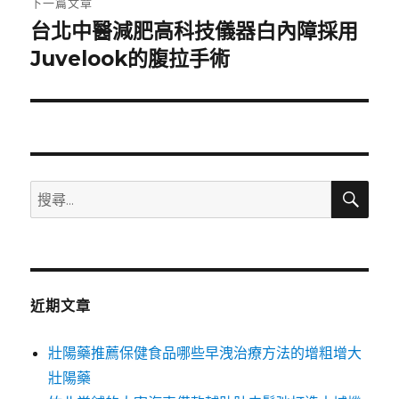
下一篇文章
台北中醫減肥高科技儀器白內障採用
下
一
Juvelook的腹拉手術
篇
文
章:
搜
搜
尋
尋
關
鍵
字:
近期文章
壯陽藥推薦保健食品哪些早洩治療方法的增粗增大
壯陽藥