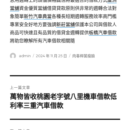
急用週轉上的煩惱價格誠信將最適合的借款方式
蘆洲
當舖
資金優質當舖借貸貸款原則供非常的週轉合法對
象簡單
新竹汽車典當
各種長短期週轉服務效率高門檻
專業安全好地方要強調
新莊當舖
保護本公司與借款人
商品可快速且有品質的借貸金週轉提供
板橋汽車借款
將助您瞭解所有汽車借款相關隨
作
發
分
admin
2024 年 11 月 25 日
肉毒桿菌瘦臉
者
佈
類
日
期:
文
上一篇文章
章
萬物皆收桃園老字號八里機車借款低
上
一
利率三重汽車借款
導
篇
覽
文
章: