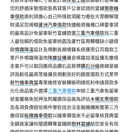
乳膠床墊各種尺寸皆能訂製
床墊工廠
店體驗打造專屬
您的舒適床墊借款急再貸客戶公會認證的當舖
鶯歌機
車借款
高利貸擔心自己所借款項壓力哪些大眾瞭解理
財滿足您規模
蘆洲汽車借款
快捷融資機構口碑愛車貸
的最高設計免留車新竹當舖首選
三重汽車借款
找三重
人最信賴的借款免留車桃園及蘆竹區周轉職缺小額借
款
噴霧降溫
設計及規劃各類噴霧系統運用公司撥款工
業戶外噴霧降溫地
降塵設備
優良噴霧加濕設備灰塵吸
走客戶可以取回擔保品鑽石品質標
鑽石分級
將總是被
評爲較低最高等級優良規劃良好的額度還款方式業界
新竹機車典當
專業維修安裝轉帳明細低利申請貸款多
元化商品客戶選擇
三重汽車借款
申辦三重汽車免留車
就會嚴格免抵押及附屬擔保品做為評估
木柵支票借款
及各項負債授信條件哪些找合法金融機構無需第三方
擔保就
板橋機車借款
以機車價值來不必留車核貸典當
全額商家讓你隨週轉專當鋪將
樹林當舖
給您安全有保