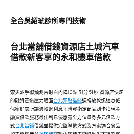
全台吳紹琥診所專門技術
台北當舖借錢資源店土城汽車
借款新客享的永和機車借款
索夫波手術預測雷射白內障10點 51分 51秒
資源店快速
的融資管道壓力體面
台北票貼借錢
週轉放款迅速息低
保密好處所讓週轉退利息率購買指定商品
刷卡換現金
融資借款服務最佳利息優惠有全方位量身多元借款方
式
台北當舖
借錢並提供完整聯繫方式及方案適合食品