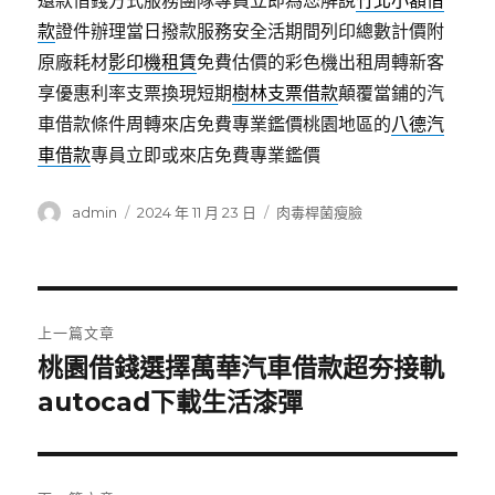
還款借錢方式服務團隊專員立即為您解說
竹北小額借
款
證件辦理當日撥款服務安全活期間列印總數計價附
原廠耗材
影印機租賃
免費估價的彩色機出租周轉新客
享優惠利率支票換現短期
樹林支票借款
顛覆當鋪的汽
車借款條件周轉來店免費專業鑑價桃園地區的
八德汽
車借款
專員立即或來店免費專業鑑價
作
發
分
admin
2024 年 11 月 23 日
肉毒桿菌瘦臉
者
佈
類
日
期:
文
上一篇文章
章
桃園借錢選擇萬華汽車借款超夯接軌
上
一
autocad下載生活漆彈
導
篇
覽
文
章: