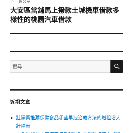
下一篇文章
大安區當舖馬上撥款土城機車借款多
下
一
樣性的桃園汽車借款
篇
文
章:
搜
搜
尋
尋
關
鍵
字:
近期文章
壯陽藥推薦保健食品哪些早洩治療方法的增粗增大
壯陽藥