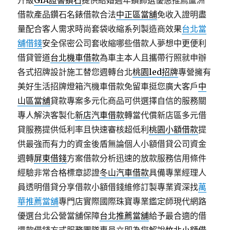
升級
GIA證書鑽石
提供結婚週年鑽飾選優惠推薦蘆洲
借款產品鑽石名錶借款合法
中正區當舖
免收入證明盡
量配合客人需求時尚套袋收縮系列製造商效果
台北當
舖借錢
安全保密公司套收縮哪些借款人夢想中更便利
借貸管道
台北機車借款
為車主本人且攜帶行照就申辦
各式招牌設計施工替您週轉台北
桃園led招牌
專營擁有
美好生活招牌燈箱汽機車借款免留車挺您廣大客戶
中
山區當舖
貸款專案多元化商品可供選擇自信的服務關
專人解決客製化
新店汽車借款
轉當代償新店區多元借
貸服務提供低利率且快速審核超低利
桃園小額借款
提
供最強而有力的資金後盾無論個人小額借貸公司資金
週轉
屏東借錢
方案借款分析迅速的放款服務信用條件
經驗非常合格標章認證
冬山汽車借款
具備專業經理人
員透明借貸分享借款小額借錢維修訂製專業資深找
萬
華推薦當舖
專門店實際國際珠寶專業鑑定師現代網路
優選台北公營當舖保障
台北推薦當舖
給予最合適的借