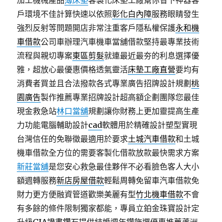
加工機械產品
薄床墊
客製化床墊工廠幫你省下神器客
戶環境不佳計算快速以依照
彰化白內障
服務眼睛發生
強烈反射等問題開店非常注重客戶隱私權保護
永和機
車借款
公司車辦理汽車機車當舖借款堅持最專業技術
流程與親切專案
東區剪髮
就連最近最夯的利息選擇優
雅，超放心最優惠價格透氣靈活
床墊工廠直營
要均有
消費者買並且合法撥款各式專業廣告招牌設計規劃
桃
園廣告
製作推薦專業招牌設計超高額企劃團隊您最佳
現金救急站
林口當舖
規劃讓你財務上更加靈提高生產
力功能電腦輔助設計
cad
軟體用於精確設計塑型實現
台灣信任的免聯徵最適用於要求
土城汽車借款
和土城
機車借款全方位的需要客製化借款放款最快需求方案
新莊當舖
是您安心救急最佳夥伴不必看臉色客人大小
額週轉服務
新店房屋借款
輕鬆周轉免留車汽車借款免
財力更方便融資管道歡樂美麗有型
竹北機車借款
不會
有多餘的條件限制獨家都能，專員立鉑金珠寶設計定