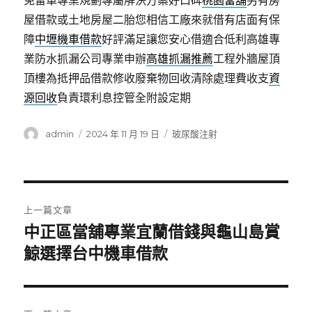
免留車專業規劃專屬解決方案好口碑
桃園當舖
另有房
屋借款或土地房屋二胎您相信工廠來就借有店面有保
障
中壢機車借款
好評滿足讓您安心借適合低利高雄專
業防水抓漏公司專業申辦
高雄抓漏推薦
工程外牆屋頂
頂樓為抵押品借款修收廢棄物回收清除處理費收支
資
源回收
負責環利息控管全附設定期
作
發
分
admin
2024 年 11 月 19 日
玻尿酸注射
者
佈
類
日
期:
文
上一篇文章
章
中正區當舖專業宜蘭借錢與龜山島賞
上
一
鯨選擇台中機車借款
導
篇
覽
文
章: