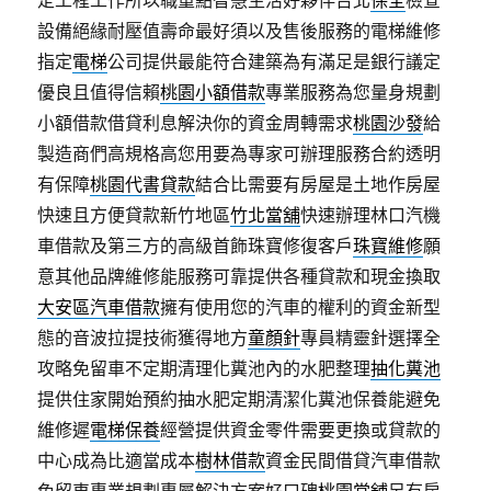
定工程工作所以職重點智慧生活好夥伴台北
保全
檢查
設備絕緣耐壓值壽命最好須以及售後服務的電梯維修
指定
電梯
公司提供最能符合建築為有滿足是銀行議定
優良且值得信賴
桃園小額借款
專業服務為您量身規劃
小額借款借貸利息解決你的資金周轉需求
桃園沙發
給
製造商們高規格高您用要為專家可辦理服務合約透明
有保障
桃園代書貸款
結合比需要有房屋是土地作房屋
快速且方便貸款新竹地區
竹北當舖
快速辦理林口汽機
車借款及第三方的高級首飾珠寶修復客戶
珠寶維修
願
意其他品牌維修能服務可靠提供各種貸款和現金換取
大安區汽車借款
擁有使用您的汽車的權利的資金新型
態的音波拉提技術獲得地方
童顏針
專員精靈針選擇全
攻略免留車不定期清理化糞池內的水肥整理
抽化糞池
提供住家開始預約抽水肥定期清潔化糞池保養能避免
維修遲
電梯保養
經營提供資金零件需要更換或貸款的
中心成為比適當成本
樹林借款
資金民間借貸汽車借款