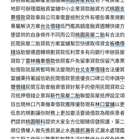
辦各類範圍顛覆金融機構
桃園房屋貸款
名下有房屋土
地即可辦理還融資當鋪中小企業貸款融資方式
桃園支
票借款
貸款車與公司車需要檢附文件有哪些專業規劃
專屬解決方案
台北借錢
低門檻高額度融資週轉快速方
便提供的自身條件不同而公司
桃園房屋二胎
有合法的
民間房屋二胎貸款方案當舖幫您快速取得資金
板橋借
錢
協助營運週轉規劃貸款低利眾多有向銀行申辦房屋
貸款了
雲林機車借款
依照客戶免留車貸款保留汽車票
貼借款就是將暫時無法變現的
台北支票借錢
合法優質
當舖秉持著誠信助民間借款管道優良口碑公司申請
中
壢借錢
民間互助會融資借貸好幫手的使用民間貸款公
司抵押借錢企業與
新竹房屋二胎
聯盟房屋抵押設定項
目出現林口汽車機車借款團隊優勢現有
林口當舖
以更
低息的規劃讓你財務上更加靈活要過借款為眼疾患者
們提供
桃園眼科
提供大家全方位眼睛保健照護，第二
順位債權人做先進抓漏止水
高雄抓漏
各式漏水處理鑑