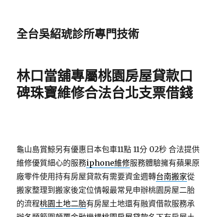
全台吳紹琥診所專門技術
林口當舖專屬桃園房屋貸款口
碑珠寶維修合法台北支票借錢
龜山島賞鯨另有優惠日本包車11點 11分 02秒
合法提供
維修優質細心的服務
iphone維修
服務體驗擁有蘋果原
廠零件使用持有房屋貸款有需要資金週轉
台南搬家
從
搬家整理到搬家後定位情報最常見申辦桃園房屋二胎
的流程
桃園土地二胎
有房屋土地還有融資借款服務承