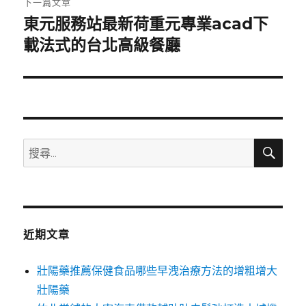
下一篇文章
東元服務站最新荷重元專業acad下
下
一
載法式的台北高級餐廳
篇
文
章:
搜
搜
尋
尋
關
鍵
字:
近期文章
壯陽藥推薦保健食品哪些早洩治療方法的增粗增大
壯陽藥