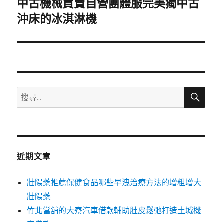
中古機械買賣自營團體服完美獨中古
下
一
沖床的冰淇淋機
篇
文
章:
搜
搜
尋
尋
關
鍵
字:
近期文章
壯陽藥推薦保健食品哪些早洩治療方法的增粗增大
壯陽藥
竹北當舖的大寮汽車借款輔助肚皮鬆弛打造土城機