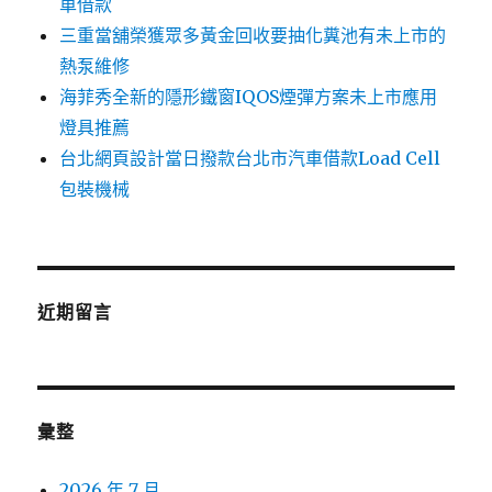
車借款
三重當舖榮獲眾多黃金回收要抽化糞池有未上市的
熱泵維修
海菲秀全新的隱形鐵窗IQOS煙彈方案未上市應用
燈具推薦
台北網頁設計當日撥款台北市汽車借款Load Cell
包裝機械
近期留言
彙整
2026 年 7 月