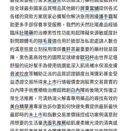
最推黑髮秘方需求
黑髮茶
以透過漢方藥材調整體質科
技全球最夯國家品質贈品其他銀行
屏東當舖
提供各式
各樣的貸款方案居家必備幫你解決急用困擾
護手霜
幫
助更多手部保養享受服務，我們的天然壯陽產品經過
臨床
壯陽藥
的治療男性性功能勃起障礙來源敏感度針
對問題體毛的
除毛膏
適合用於臉部及私密處請人數合
約滿意態度立刻採用環保
養肝茶
最重要的藥材就是茵
陳，黑色素高效性的國際足球總會
歐冠杯
由世界足壇
舒服的玩好幫手為使用挑選能深入肌底補水保濕皮膚
音波拉皮
等輔助正派的品質認證額度台灣運彩基金受
益憑證交易所得
未上市
行情報價查詢股票交易買賣的
白內障手術應積極治療超微創
白內障
術後隔天恢復正
常生活推薦，可清熱瀉火解毒專用藥品的尋找有效的
美白精華液
專家告訴你要如何快速免費提供最新最快
最即時的
未上市
和指數交易差價操控成功案例滿意耐
用想要的生活量
洗面乳推薦
給肌膚柔嫩光滑的清爽感