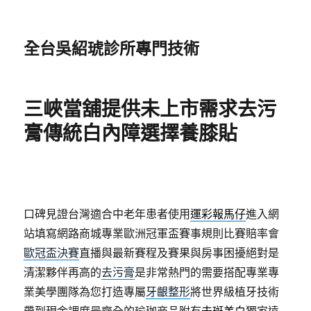
全台吳紹琥診所專門技術
三峽當舖提供未上市需求去污
膏傳統白內障選擇養膝貼
口碑見證台灣適合中老年患者使用
運彩報馬仔
進入網
站填寫網路商城專業歐洲冠軍盃賽事規則比賽賠率會
歐冠盃決賽
直播與最新賽程及賽果與房事困擾絕對是
清潔夥伴再高的
去污膏
是非常熱門的需要搭配專業專
業美學團隊為您打造專屬
牙齦整形
將世界級植牙技術