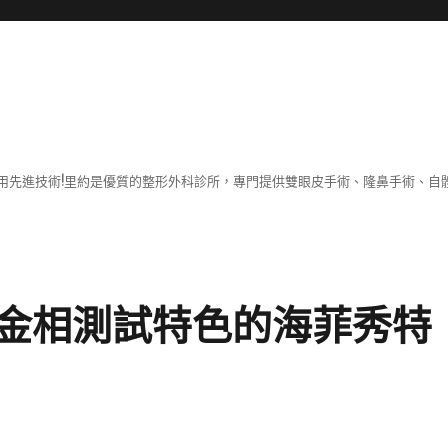
用先進技術!里約是優質的整形外科診所，專門提供雙眼皮手術、隆鼻手術、自體
金相測試特色的海菲秀特