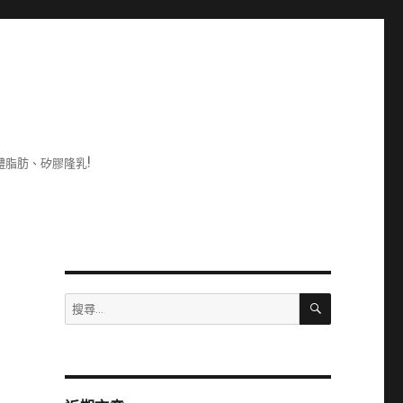
脂肪、矽膠隆乳!
搜
搜
尋
尋
關
鍵
字: