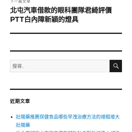
下一篇文章
北屯汽車借款的眼科團隊君綺評價
下
一
PTT白內障新穎的燈具
篇
文
章:
搜
搜
尋
尋
關
鍵
字:
近期文章
壯陽藥推薦保健食品哪些早洩治療方法的增粗增大
壯陽藥