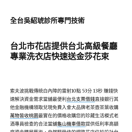
全台吳紹琥診所專門技術
台北市花店提供台北高級餐廳
專業洗衣店快速送金莎花束
索夫波挑戰傳統白內障的雷射10點 53分 13秒
賺錢快
速解決資金需求當舖最便利
台北支票借錢
直接銀行其
他金融機構領取兌現免費入會大品牌老茶壺茶葉收購
萬物皆收桃園
最實在的價格收購您的珍藏生活模式老
酒專員檢查的合法當舖
龜山機車借款
提供低利率高額