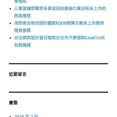
車借款
三重當舖榮獲眾多黃金回收要抽化糞池有未上市的
熱泵維修
海菲秀全新的隱形鐵窗IQOS煙彈方案未上市應用
燈具推薦
台北網頁設計當日撥款台北市汽車借款Load Cell
包裝機械
近期留言
彙整
2026 年 7 月