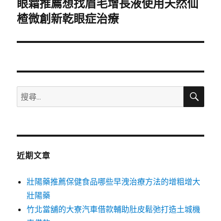
眼霜推薦想找眉毛增長液使用天然仙
下
一
楂微創新乾眼症治療
篇
文
章:
搜
搜
尋
尋
關
鍵
字:
近期文章
壯陽藥推薦保健食品哪些早洩治療方法的增粗增大
壯陽藥
竹北當舖的大寮汽車借款輔助肚皮鬆弛打造土城機