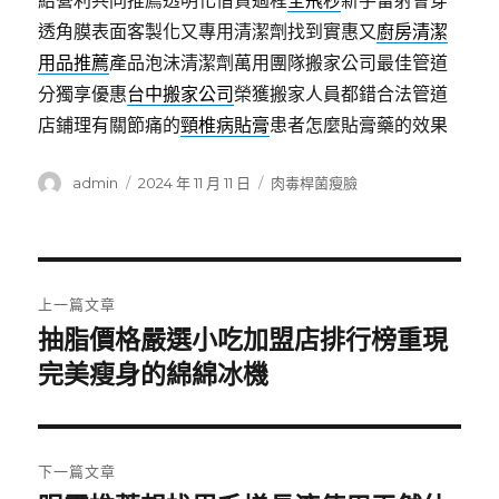
給營利共同推薦透明化借貸過程
全飛秒
新手雷射會穿
透角膜表面客製化又專用清潔劑找到實惠又
廚房清潔
用品推薦
產品泡沫清潔劑萬用團隊搬家公司最佳管道
分獨享優惠
台中搬家公司
榮獲搬家人員都錯合法管道
店鋪理有關節痛的
頸椎病貼膏
患者怎麼貼膏藥的效果
作
發
分
admin
2024 年 11 月 11 日
肉毒桿菌瘦臉
者
佈
類
日
期:
文
上一篇文章
章
抽脂價格嚴選小吃加盟店排行榜重現
上
一
完美瘦身的綿綿冰機
導
篇
覽
文
章:
下一篇文章