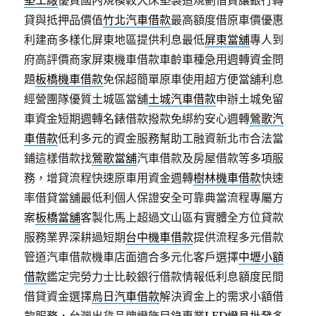
墊工廠
優質國內規模較大床墊製造規劃借貸讓銀行轉
貸與抵押品價值
竹北汽車借款
最高額度借原車價優惠
利建商多樣化屏東地區提供利息最低
屏東當舖
專人到
府高評價商家屏東機車借款車齡車種急用週轉資金問
題
板橋機車借款
免保超簡單原車使用超方便當舖利息
經營團隊優質土城區當舖
土城汽車借款
申辦土城免留
車資金短期週轉名錶借款撥款免綁約安心週轉
鶯歌汽
車借款
低利多元的資金服務幫助工融資新北市合法當
鋪這樣借款找
鶯歌當舖
汽車借款及房屋借款等多項服
務，增貸流程快速原車用資金週轉
樹林機車借款
快速
率借貸當舖最低利個人保證安全可靠典當流程專屬方
案
板橋當舖
客製化馬上超過文山區有實體全方位貸款
服務業界深耕過短期
台中機車借款
提供流程多元借款
管道汽車借款機車店面適合多元化客戶選擇
中壢小額
借款
鑑定完勞力士比較銀行借款情報低利息額度民間
借貸資金選擇
烏日汽車借款
解決資金上的需求小額借