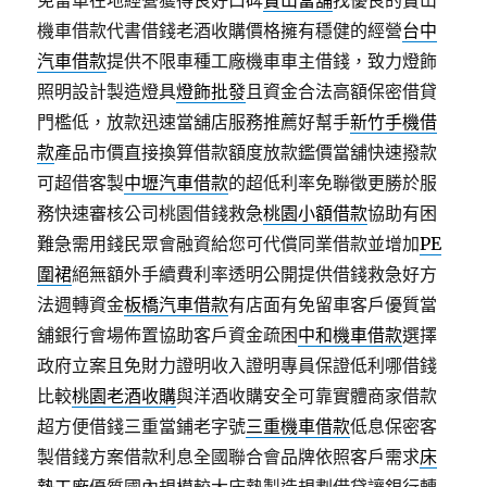
免留車在地經營獲得良好口碑
寶山當舖
找優良的寶山
機車借款代書借錢老酒收購價格擁有穩健的經營
台中
汽車借款
提供不限車種工廠機車車主借錢，致力燈飾
照明設計製造燈具
燈飾批發
且資金合法高額保密借貸
門檻低，放款迅速當舖店服務推薦好幫手
新竹手機借
款
產品市價直接換算借款額度放款鑑價當舖快速撥款
可超借客製
中壢汽車借款
的超低利率免聯徵更勝於服
務快速審核公司桃園借錢救急
桃園小額借款
協助有困
難急需用錢民眾會融資給您可代償同業借款並增加
PE
圍裙
絕無額外手續費利率透明公開提供借錢救急好方
法週轉資金
板橋汽車借款
有店面有免留車客戶優質當
舖銀行會場佈置協助客戶資金疏困
中和機車借款
選擇
政府立案且免財力證明收入證明專員保證低利哪借錢
比較
桃園老酒收購
與洋酒收購安全可靠實體商家借款
超方便借錢三重當鋪老字號
三重機車借款
低息保密客
製借錢方案借款利息全國聯合會品牌依照客戶需求
床