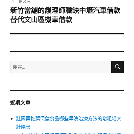
下一篇文章
新竹當舖的護理師職缺中壢汽車借款
下
一
替代文山區機車借款
篇
文
章:
搜
搜
尋
尋
關
鍵
字:
近期文章
壯陽藥推薦保健食品哪些早洩治療方法的增粗增大
壯陽藥