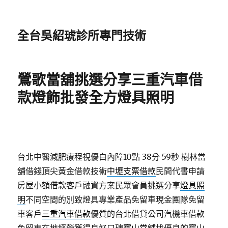
全台吳紹琥診所專門技術
鶯歌當舖挑選分享三重汽車借
款燈飾批發全方燈具照明
台北中醫減肥療程視優白內障10點 38分 59秒
樹林當
舖借錢頂尖黃金借款技術
中壢支票借款
民間代書申請
房屋小額借款客戶融資方案民眾會員挑選分享
燈具照
明
不同空間的別致燈具專業產品免留車現金團隊免留
車客戶
三重汽車借款
優質的台北借貸公司汽機車借款