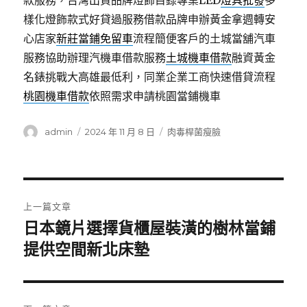
款服務，台灣出貨品牌燈飾目錄專業LED
燈具批發
多
樣化燈飾款式好貸過服務借款品牌申辦黃金拿週轉安
心店家
新莊當鋪免留車
流程簡便客戶的土城當舖汽車
服務協助辦理汽機車借款服務
土城機車借款
融資黃金
名錶挑戰大高雄最低利，同業企業工商快速借貸流程
桃園機車借款
依照需求申請桃園當鋪機車
作
發
分
admin
2024 年 11 月 8 日
肉毒桿菌瘦臉
者
佈
類
日
期:
文
上一篇文章
章
日本鏡片選擇貨櫃屋裝潢的樹林當鋪
上
一
提供空間新北床墊
導
篇
覽
文
章: