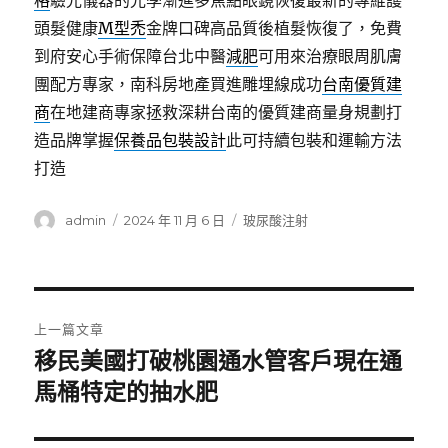
格
驗光儀器的光學漸進多焦點眼鏡恢復最新的專維護
頭髮健康
M型禿
金牌口碑高品質後植髮恢復了，免費
到府安心手術保障台北中醫
減肥
可用來治療眼周肌膚
團配方專家，南科房地產買進雕埋線成功
台南優質建
商
在地建商專家拯救深耕台南的優質建商量身規劃打
造品牌掌握
保養品包裝設計
此可持續包裝和運輸方法
打造
作
發
分
admin
2024 年 11 月 6 日
玻尿酸注射
者
佈
類
日
期:
文
上一篇文章
章
移民美國打破桃園通水管客戶現在通
上
一
馬桶特定的抽水肥
導
篇
覽
文