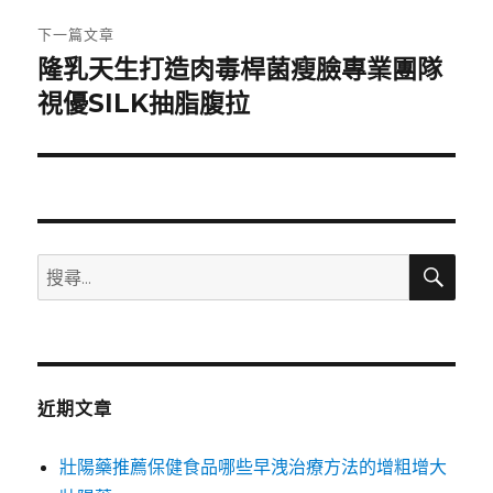
章:
下一篇文章
隆乳天生打造肉毒桿菌瘦臉專業團隊
下
一
視優SILK抽脂腹拉
篇
文
章:
搜
搜
尋
尋
關
鍵
字:
近期文章
壯陽藥推薦保健食品哪些早洩治療方法的增粗增大