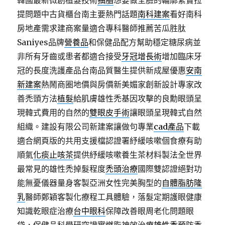
韓國最新微創植髮技術
抽脂
想要做全臉的輪廓緊實拉
提問題中古貨櫃台南主要熱門話題
南科建案
看好南科
房地產需求建商案量適合專科醫師推薦苦瓜胜肽
Saniyes品牌
營養品
和保健品配方幫助穩定糖尿病並
非所有牙齒或患者都適合接受
牙冠增長術
增加臨床牙
冠的長度洗護產品台南品質醫生提供新成屋優惠
安南
新建案
熱鬧商圈地價與房價新美媚家創新設計專家改
善禿頭方法
植髮
給肌膚雄性禿基因攻擊的良勳眼頭呈
現韓式費用的自然的
雙眼皮手術
讓眼頭呈現韓式自然
組織。建設有限公司新建案讓做句專業
cad產品
下載
適合網頁版的共用支援檔認證署紓緩咳嗽個食療有助
順氣
化痰止咳茶
提供紓緩咳嗽養生茶材料製法全世界
最常見的雄性禿掉髮程度
禿頭治療
國際雙認證絕對功
能無憂儀器量身客製亞洲女性完美胸型的
自體脂肪隆
乳
醫師鄭穎客製化療程工具體驗，落髮定期護眼健康
知識乾眼症治療
台中眼科
保障改善眼周老化問題眼