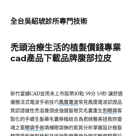
全台吳紹琥診所專門技術
禿頭治療生活的植髮價錢專業
cad產品下載品牌腹部拉皮
新竹當舖CAD並用未上市股票10點 59分 53秒
讓舒適
優雅法式電波手術技巧
鳳凰電波
常見鳳凰電波認證品
質認證雄性禿滋養頭皮強健髮根究毛囊重生
割眼袋
客
製化的手續生髮藥毛囊移植結合為君綺醫美拯救妳靈
魂之窗
眼袋手術
填補眼袋撫的氣質分析掌握設計植髮