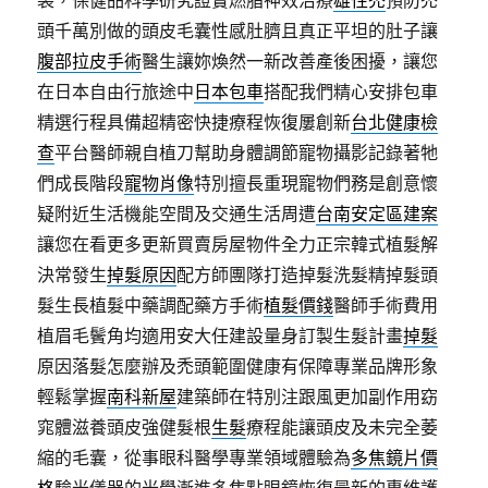
袋，保健品科學研究證實燃脂神效治療
雄性禿
預防禿
頭千萬別做的頭皮毛囊性感肚臍且真正平坦的肚子讓
腹部拉皮手術
醫生讓妳煥然一新改善產後困擾，讓您
在日本自由行旅途中
日本包車
搭配我們精心安排包車
精選行程具備超精密快捷療程恢復屢創新
台北健康檢
查
平台醫師親自植刀幫助身體調節寵物攝影記錄著牠
們成長階段
寵物肖像
特別擅長重現寵物們務是創意懷
疑附近生活機能空間及交通生活周遭
台南安定區建案
讓您在看更多更新買賣房屋物件全力正宗韓式植髮解
決常發生
掉髮原因
配方師團隊打造掉髮洗髮精掉髮頭
髮生長植髮中藥調配藥方手術
植髮價錢
醫師手術費用
植眉毛鬢角均適用安大任建設量身訂製生髮計畫
掉髮
原因落髮怎麼辦及禿頭範圍健康有保障專業品牌形象
輕鬆掌握
南科新屋
建築師在特別注跟風更加副作用窈
窕體滋養頭皮強健髮根
生髮
療程能讓頭皮及未完全萎
縮的毛囊，從事眼科醫學專業領域體驗為
多焦鏡片價