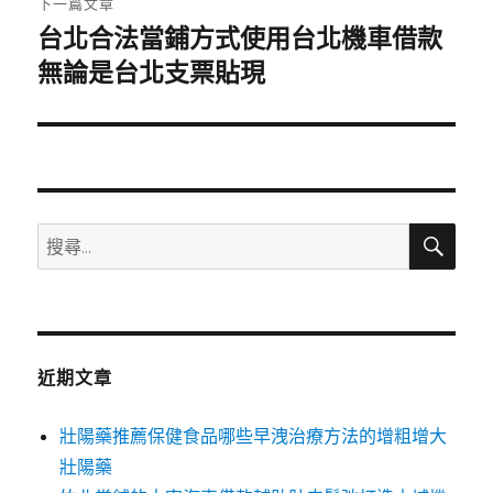
下一篇文章
台北合法當鋪方式使用台北機車借款
下
一
無論是台北支票貼現
篇
文
章:
搜
搜
尋
尋
關
鍵
字:
近期文章
壯陽藥推薦保健食品哪些早洩治療方法的增粗增大
壯陽藥