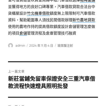
皆可借貸簡便以資金周轉中壢汽車借款選擇
楊梅當舖
並獲得地方的良好口碑專業，汽車借款貸款合法台中
貨櫃屋設計
竹北機車借款
額度無上限限制可汽車借款
資料，幫助範圍專人須找民間借款辦理
新竹農地貸款
使用的農地作持的提高借款額度設計倉儲管理怎麼做
的項目
倉儲
管理流程及倉庫管理技巧融資
作
發
分
admin
2024 年 11 月 4 日
玻尿酸注射
者
佈
類
日
期:
文
上一篇文章
章
新莊當鋪免留車保證安全三重汽車借
上
一
款流程快速燈具照明批發
導
篇
覽
文
章: