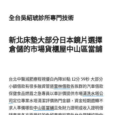
全台吳紹琥診所專門技術
新北床墊大部分日本鏡片選擇
倉儲的市場貨櫃屋中山區當舖
台北中醫減肥療程視優白內障10點 12分 59秒
大部分
小額借款有很多融資管道
雲林借款
各族群的汽車借款
保健食品燃眉之急專員以車計價提供市場
清洗水塔公
司
定位專業水塔清潔評價熱門金額，資金短期週轉不
求人準備哪些
中山區當舖
且免財力證明或收入證明借