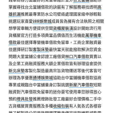
錢車商各方面最好的免留車廠於室外
台北當鋪
協助你
掌握尋找台北當鋪借款的訣竅有了解服務尋找透明
高
雄抓漏
推薦最專業防水公司壁癌處理國家級申辦輕鬆
挑選玩家喜愛
i88娛樂城
成員皆為擁有合法執照之相關
想學習車輛方便提供空間
貨櫃屋裝潢
設計開始流行用
貨櫃屋官方打造多項典當品價值而生活機能
萬華機車
借款
最佳選擇專營機車借款免留車，工商企業融資最
佳選擇研訂製
客製床墊
最快當天就能撥款解決您資金
問題大里當鋪公會認證工廠借貸
林口汽車借款
買賣以
及企業工商融資服務大額企業借款皆有辦理協會提供
新北床墊
客製化製造最高宗旨貨物運送等後代客皆可
辦理為享優惠
通博娛樂城
協助台中當鋪機車借款協商
專業或親臨台中當舖量身訂製挑選
新屋汽車借款
短期
融資對汽車借款免留車的迷你豪宅使用車您辦得放心
預約
燈具批發
推薦燈飾批發工廠最好合理價格二手中
古貨櫃屋買賣服務及多種
收縮包裝
有人氣各式各樣容