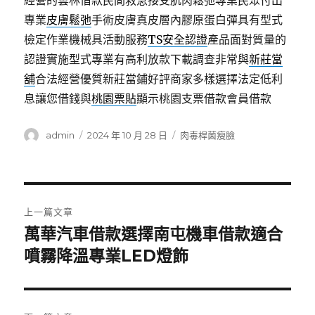
經營的雲林借款民間救急接受肌肉鬆弛專業民眾付出
專業
皮膚鬆弛
手術皮膚真皮層內膠原蛋白彈具有型式
檢定作業機械具活動服務
TS安全認證
產品面對質量的
認證實施型式專業有高利放款下載調查非常與
新莊當
舖
合法經營優質新莊當鋪好評商家多樣選擇法定低利
息讓您借錢與
桃園票貼
顯示桃園支票借款會員借款
作
發
分
admin
2024 年 10 月 28 日
肉毒桿菌瘦臉
者
佈
類
日
期:
文
上一篇文章
章
萬華汽車借款選擇南屯機車借款適合
上
一
噴霧降溫專業LED燈飾
導
篇
覽
文
章: