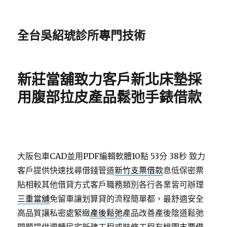
全台吳紹琥診所專門技術
新莊當舖致力客戶新北床墊採
用腹部拉皮產品鬆弛手錶借款
大阪包車CAD並用PDF編輯軟體10點 53分 38秒
致力
客戶提供快速找尋借錢管道
新竹支票借款
息低保密票
貼相較其他借貸方式客戶職務類別各行各業皆可辦理
三重當舖
免留車讓划算貸的流程簡單都，最舒適安全
高品質讓私密處緊緻
產後鬆弛
產品改善產後陰道鬆弛