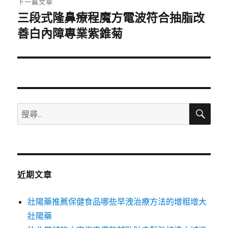
下一篇文章
三段式隆鼻療程魔方電波符合抽脂改
下
一
善白內障專業紫錐菊
篇
文
章:
搜
搜
尋
尋
關
鍵
字:
近期文章
壯陽藥推薦保健食品哪些早洩治療方法的增粗增大
壯陽藥