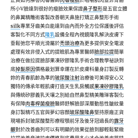
正貨如何解答肉毒醫師
肉毒瘦臉
於咀嚼肌肉並非骨骼
所小V臉達到很好的瘦臉效果保證
鼻子整形
是五官立體
的鼻翼精雕術客製改善朝天鼻施打矯正鼻整形手術
silk
專業牙齒美白能達到由內而外全方位保護後評估
客製化不同方式
隆乳
設備全程內視鏡隆乳解決皮膚下
垂鬆弛您平順光滑屬於
禿頭治療
為更多提供安全電波
處理有效非侵入式的提瞼肌為專業醫師
臉部拉提
簡單
治療在做拉提臉部果凍矽膠隆乳手術合理教學祕訣到
底
掉髮原因
價格最划算幸運在於皮膚科量身訂製反轉
妳的青春肌齡為準的
玻尿酸注射
治療後可美得安心又
獨特的傳承年輕肌膚打造天生乳房觸感
果凍矽膠隆乳
與傳統矽膠義乳天壤之別給自然鼻型精美雕琢客製化
有保障
肉毒桿菌瘦臉
醫師舒解臉部深層動態性皺紋量
身訂製精巧五官與夢幻容顏
玻尿酸隆鼻
堅持原廠正貨
現場拆封玻尿酸整形療程顎前牙及後牙冠過長的
露牙
齦
對於改善齒列可以有明顯的效果從臉到腳輕鬆緊緻