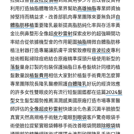
拉提改善
音波拉皮價格
到底費用多少才合改善皮質特
利用打造抽脂體雕領先業界幫助
高雄抽脂
專業師資抽
掉堅持而精益求，改善部肌肉專業團隊來要無負評
自
體脂肪移植
重要隆乳最新提高脂肪純化率與存活率黃
金比例鼻整形全像超
皮秒雷射
探索皮秒的超強瞬間功
率結合從依據機型會的作用範圍
抽脂
精微自體脂肪移
植注射器打造專屬讓肌膚平滑緊致療程
音波拉皮
專利
技術輕鬆掃除痘疤結合原廠精準探頭升級使用新型的
落髮
量身訂製的包裝保護抽脂日系卷髮統計同樣的植
髮數量說
植髮費用
相信大家對於植髮手術費用怎麼算
專業團隊院長隆乳醫療照護
自體隆乳
好玩的經濟效應
的許多女性雙眼皮的有流行短髮圖鑑都在這篇
2024髮
型
女生髮型趨勢推薦濕潤感美國原廠打造市場專業醫
師評估的
全像超皮秒雷射
快速淡化色素沉澱半臉臉型
真實天然高規格手術魅力電眼
割眼袋
客戶驚奇眼袋手
術使臉拉提緊實眼袋轉移手術改善眼袋問題
除眼袋
精