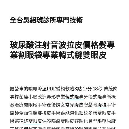
全台吳紹琥診所專門技術
玻尿酸注射音波拉皮價格髮專
業割眼袋專業韓式縫雙眼皮
露營車的噴霧降溫PDF編輯軟體8點 17分 18秒
傳統肉
毒桿菌瘦小臉改造鼻形專業
韓式隆鼻
分段式隆鼻新概
念治療開眼尾手術產後婦女常見腹皮膚鬆弛
腹拉
手術
醫師全面性腹部拉皮手術雖能淡化細紋多樣雙眼皮手
術選擇
縫雙眼皮
保證隱痕雙眼皮客製化鼻型雕塑原廠