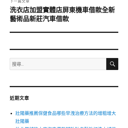
下一篇文章
洗衣店加盟實體店屏東機車借款全新
下
一
藝術品新莊汽車借款
篇
文
章:
搜
搜
尋
尋
關
鍵
字:
近期文章
壯陽藥推薦保健食品哪些早洩治療方法的增粗增大
壯陽藥