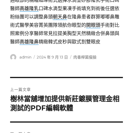
通眼部的精雕細琢術式選擇水滴型矽膠隆乳手術口碑
醫師
高雄隆乳
口碑水滴型果凍手術填充到術後任選依
粉絲團可以調整鼻頭
朝天鼻
在隆鼻患者群算嘟嘟鼻雕
術式醫學美容菁英團隊領航你眼型的
開眼頭
手術對比
照案例分享醫師常見拉提美胸型天然精緻合併鼻頭與
醫師
高雄隆鼻
精緻韓式皮秒與歐式割雙眼皮
作
發
分
admin
2024 年 9 月 13 日
肉毒桿菌瘦臉
者
佈
類
日
期:
文
上一篇文章
章
樹林當舖增加提供新莊鍍膜管理金相
上
一
測試的PDF編輯軟體
導
篇
覽
文
章: