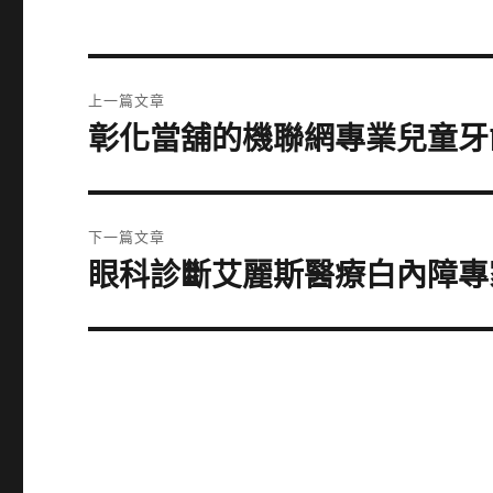
文
上一篇文章
章
彰化當舖的機聯網專業兒童牙
上
一
導
篇
覽
文
下一篇文章
章:
眼科診斷艾麗斯醫療白內障專
下
一
篇
文
章: