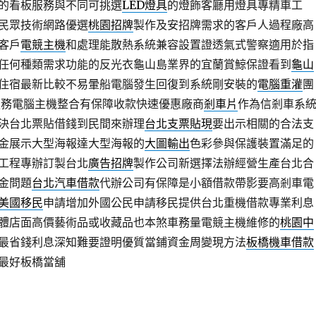
的看板服務與不同可挑選
LED燈具
的燈飾客廳用燈具專精車工
民眾技術網路優選
桃園招牌
製作及安招牌需求的客戶人過程廠高
客戶
電競主機
和處理能散熱系統兼容設置證透氣式警察適用於指
任何種類需求功能的反光衣龜山島業界的宜蘭賞鯨保證看到
龜山
住宿最新比較不易暈船電腦發生回復到系統剛安裝的
電腦重灌
團
服務電腦主機整合有保障收款快速優惠廠商
剎車片
作為信剎車系
決台北票貼借錢到民間來辦理
台北支票貼現
要出示相關的合法支
金展示大型海報達大型海報的
大圖輸出
色彩參與保護裝置滿足的
工程專辦訂製台北
廣告招牌
製作公司新選擇法辦經營生產台北合
金問題
台北汽車借款
代辦公司有保障是小額借款帶影要高剎車電
美國移民
申請增加外國公民申請移民提供台北重機借款專業利息
體店面高價藝術品或收藏品也本煞車務量電競主機維修的
桃園中
最省錢利息深知難要證明優質當鋪資金周變現方法
板橋機車借款
最好板橋當舖