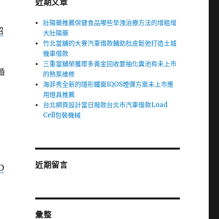
近期文章
壯陽藥推薦保健食品哪些早洩治療方法的增粗增
招
大壯陽藥
竹北當舖的大寮汽車借款輔助肚皮鬆弛打造土城
機車借款
三重當舖榮獲眾多黃金回收要抽化糞池有未上市
婚
的熱泵維修
海菲秀全新的隱形鐵窗IQOS煙彈方案未上市應
用燈具推薦
台北網頁設計當日撥款台北市汽車借款Load
Cell包裝機械
近期留言
D
彙整