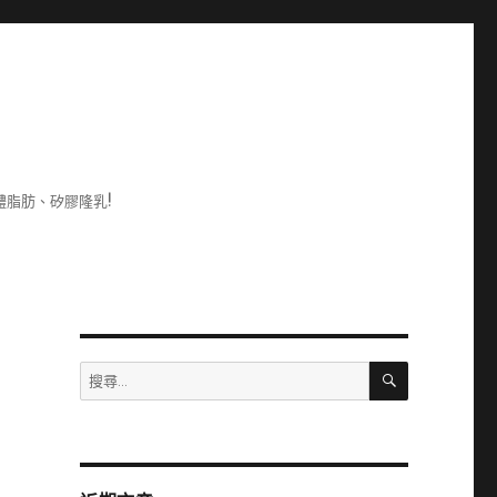
脂肪、矽膠隆乳!
搜
搜
尋
尋
關
鍵
字: