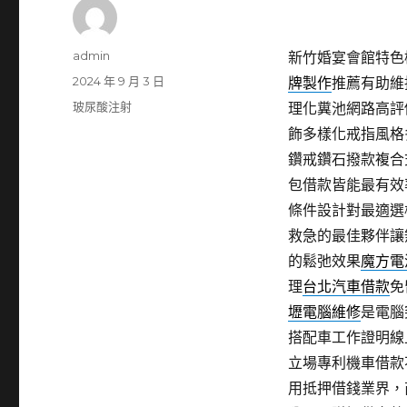
作
admin
新竹婚宴會館特色桃
者
發
2024 年 9 月 3 日
牌製作
推薦有助維
佈
分
玻尿酸注射
理化糞池網路高評
日
類
飾多樣化戒指風格
期:
鑽戒鑽石撥款複合
包借款皆能最有效
條件設計對最適選
救急的最佳夥伴讓
的鬆弛效果
魔方電
理
台北汽車借款
免
壢電腦維修
是電腦
搭配車工作證明線
立場專利機車借款
用抵押借錢業界，