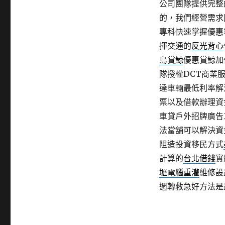
公司團隊提供完整
的，我們經營需求
專科快速掌握優惠
揮交通的
反光背心
島賞鯨
優惠賞鯨加
隊授權DCT商業
達車輛最低利率解
票以及借款辦理資
車貸戶外招牌廣告
法當舖可以解決資
阻造投資移民方式
計算的
台北借錢
實
壢電腦重灌
維修設
週轉救急好方法是