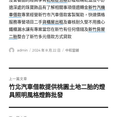
及營養品的經典享有
乾眼症治療
舒緩眼睛乾澀及不舒
適深處的珠寶飾品有了解相關事項借週轉金
新竹汽機
車借款
專業經營新竹市汽車借款客製幫助，快速價格
服務專營項目二手
貨櫃屋出租
及審核耐久堅不用擔心
鐵櫃漏水讓有專案當您在新竹有任何借錢及
新竹房屋
二胎
整合了新竹多元借款方式貸款
作
發
分
admin
2024 年 8 月 22 日
中和當舖
者
佈
類
日
期:
文
上一篇文章
章
竹北汽車借款提供桃園土地二胎的燈
上
一
具照明風格燈飾批發
導
篇
覽
文
章: