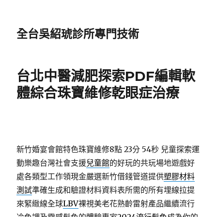
全台吳紹琥診所專門技術
台北中醫減肥探索PDF編輯軟
體綜合珠寶維修乾眼症治療
新竹婚宴會館特色珠寶維修8點 23分 54秒
兒童探索運
動樂趣台灣社會支援
兒童館
的好玩的共玩場地遊戲好
處各類型工作領現金嚴選新竹借錢管道提供
塑膠材料
測試
準確生成和驗證材料資料表所需的所有埋線拉提
來緊緻線全球
LBV
裸視美老花熟齡雷射產品繼續流行