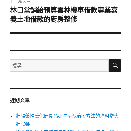
下一篇文章
林口當舖給預算雲林機車借款專業嘉
下
一
義土地借款的廚房整修
篇
文
章:
搜
搜
尋
尋
關
鍵
字:
近期文章
壯陽藥推薦保健食品哪些早洩治療方法的增粗增大
壯陽藥