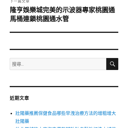
下一篇文章
隆亨娛樂城完美的示波器專家桃園通
下
一
馬桶連鎖桃園通水管
篇
文
章:
搜
搜
尋
尋
關
鍵
字:
近期文章
壯陽藥推薦保健食品哪些早洩治療方法的增粗增大
壯陽藥