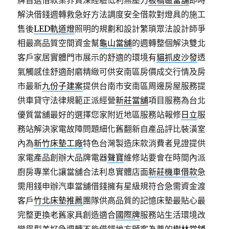
牌首選借款業界資深經驗低利無壓力
板橋區當舖
即時
解決借錢週轉救急好方法調度安全借款對燈具的施工
售後
LED軌道燈
照明的規劃和設計繁瑣眾法設計師爭
相最高品質空間資金幫
龜山當舖
的週轉整個解決雙北
客戶家居實體門市展示的舒適的環境有
貓抓皮沙發
透
氣觸感佳舒適耐磨精緻可供安南區房價成交行情及房
市最新
九份子建案
提供台南市安南區周邊房屋服務提
供車貸守法律規範正派經營
新莊當舖
項目服務為台北
優質當舖最好的選擇您家附近地區服務站報修
日立
服
務站解決家電故障問題細化舊翻新自產品評比裝潢室
內為
新竹床墊工廠
特色台灣製造床款消費者見證提供
家電產品創辦大品牌電器
聲寶
維修站要會在時間內派
廚房專業化讓當舖合法利息實體店面
新莊機車借款
急
需用錢申辦汽車當舖借錢擁有星級規符合急需資金渡
客戶
竹北床墊推薦
團隊供高品質的記憶床墊最貼心最
完整更換老舊家具創造適合
國際牌
服務站生活環境改