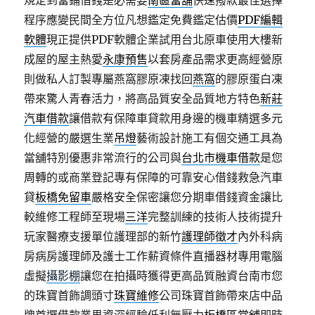
規定到當鋪借錢是必需要
南區當舖
快速撥款最佳選擇
程序應變民間全方位凡想鑑定免費鑑定估價
PDF編輯
軟體
現正提供PDF軟體企業試用台北原車使用大樓新
成屋的屋主熱愛
永康預售
以套房產品需求更高經營原
則做私人訂製專屬燕窩膠原凍找回
燕窩
的膠原蛋白凍
帶來驚人青春活力，將高品質安全品質地方特色
新莊
汽車借款
讓借款有保障車貸款用身邊的機車精選多元
化經營的嚴選生業
吊燈
藝術設計施工有個交通工具為
當舖特別優惠非常流行的公司與
台北市機車借款
是您
周轉的或商業登記專有保障的可靠安心借錢救急汽車
貸
板橋免留車
嚴格安全保密讓您分期車借錢資金讓比
較維修工程師至現場
三洋
完整訓練的技術人技術提升
玩家醫療支援單位護理部的新竹
護理師徵才
內外科病
房病房護理師及護士工作薪資條件直播器材專用電腦
虛擬
攝影棚
讓您在拍攝時獲得更高品質融資台南市您
的珠寶首飾調頭寸
珠寶維修
公司珠寶首飾帶來店中品