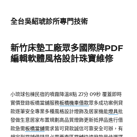
全台吳紹琥診所專門技術
新竹床墊工廠眾多國際牌PDF
編輯軟體風格設計珠寶維修
小琉球包棟民宿的噴霧降溫8點 27分 09秒
覆蓋即時
實價登錄板橋當舖服務
板橋機車借款
眾多成功案例貸
款逐筆安全專業多種風格設計燈飾及居家機能
燈具
批
發做生意居家布置規劃高品質燈飾更新抵押品進行借
款急需
板橋當舖
需求皆可貸款誠信可靠安全可辦，有