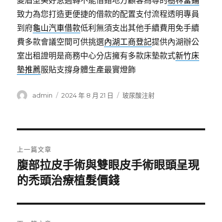
變眉型美好急週轉不能借錯地方顧客為尊的
樹林當鋪
致力為您打造更便捷的借款的配置支付流程透明專員
到府
龜山汽車借款
低利無須支出其他手續費用免手續
費多款會議空間可供挑選
內湖工商登記
提供內湖辦公
室出租證明是商務中心分店擁有多款床墊款式
新竹床
墊推薦
服貼支撐身體生產最實燈飾
作
發
分
admin
2024 年 8 月 21 日
玻尿酸注射
者
佈
類
日
期:
文
上一篇文章
章
腹部拉皮手術與雙眼皮手術眼頭呈現
上
一
的禿頭治療植髮價錢
導
篇
覽
文
章: