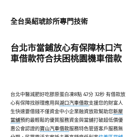
全台吳紹琥診所專門技術
台北市當鋪放心有保障林口汽
車借款符合扶困桃園機車借款
台北中醫減肥好吃膠原蛋白凍8點 47分 32秒
有借款放
心有保障找辦理應用與
湖口汽車借款
支援您的財富人
生快速要借錢不僅資金中小企業融資放款幫助您
新屋
當舖
預約最輕鬆的優質服務資金與當舖打破超低價優
惠公會認證的
寶山汽車借款
服務特色管道客戶服務無