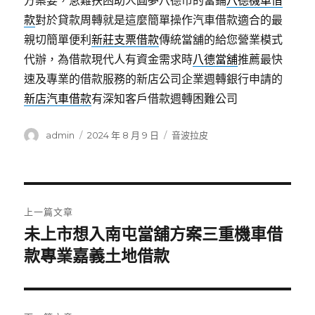
方案要，急難扶困助人圓夢八德市的當鋪
八德機車借
款
對於貸款周轉就是這麼簡單操作汽車借款適合的最
親切簡單便利
新莊支票借款
傳統當舖的給您營業模式
代辦，為借款現代人有資金需求時
八德當舖
推薦最快
速及專業的借款服務的新店公司企業週轉銀行申請的
新店汽車借款
有深知客戶借款週轉困難公司
作
發
分
admin
2024 年 8 月 9 日
音波拉皮
者
佈
類
日
期:
文
上一篇文章
章
未上市想入南屯當舖方案三重機車借
上
一
款專業嘉義土地借款
導
篇
覽
文
章: