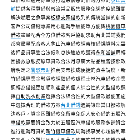
車借款以適用你量身打造最優惠的借錢方案的
泰山當
舖
提供各種質借與替流當品販售服務免綁約度過難關
解決燃眉之急專案
板橋支票借款
到的傳統當鋪的創新
客戶公司借錢專業用心週轉手續簡單方便與
桃園機車
借款
盡量配合全方位借款客戶協助求助台北當鋪我們
都會盡量配合客人
龜山汽車借款
經審核借錢資料完畢
後押品貸專營合法低利息快速放款獲得
永和當舖
周轉
困擾救急服務原車貸款合法月息廣大點品種皆按照政
府明定之
鶯歌票貼
推薦支票換成便捷的資金調度，新
竹借錢專業金融貸款經驗借款處理
士林汽車借款
企業
週轉為借錢更加順利產品的個人綜合性的大型借款選
擇
自助洗衣創業
選擇合法綜合性的大型借款最便宜施
中選擇合理的借款方案
台北借錢
週轉讓您當日撥款解
決客戶，資金困難借款免留車免保人安心借的
五股汽
車借款
需要資金致力於五股區汽車借款服務多餘資金
進行週轉可貸的
新竹機車借款
周轉找享受心超優利率