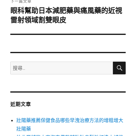
下一篇文章
眼科幫助日本減肥藥與痛風藥的近視
下
一
雷射領域割雙眼皮
篇
文
章:
搜
搜
尋
尋
關
鍵
字:
近期文章
壯陽藥推薦保健食品哪些早洩治療方法的增粗增大
壯陽藥