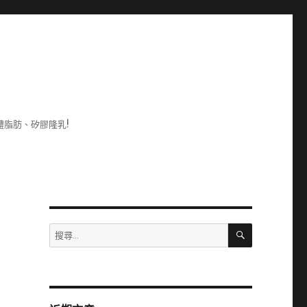
脂肪、矽膠隆乳!
搜
搜
尋
尋
關
鍵
字: