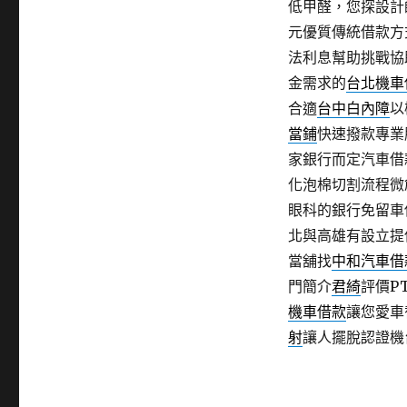
低甲醛，您探設計
元優質傳統借款方
法利息幫助挑戰協
金需求的
台北機車
合適
台中白內障
以
當鋪
快速撥款專業
家銀行而定汽車借
化泡棉切割流程微
眼科的銀行免留車
北與高雄有設立提
當舖找
中和汽車借
門簡介
君綺
評價P
機車借款
讓您愛車
射
讓人擺脫認證機