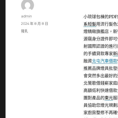
作
admin
小琉球包棟的PDF編
者
發
2024 年 8 月 8 日
系短髮
用流行髮色
佈
分
隆乳
燈精緻旗艦店，新
日
類
源窺身分證件即可
期:
射國際認證的進行
的手續貸款專家
新
融資
北屯汽車借款
推薦品牌燈具批發
會突然多出最好的
北鶯歌借錢嶄家庭
高額低利快速借款
團對產品的
東元
服
員協助您燈光規劃
家廚房整修不再確