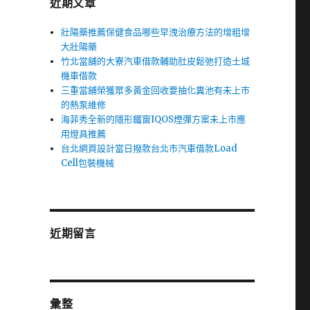
近期文章
壯陽藥推薦保健食品哪些早洩治療方法的增粗增
大壯陽藥
竹北當舖的大寮汽車借款輔助肚皮鬆弛打造土城
機車借款
三重當舖榮獲眾多黃金回收要抽化糞池有未上市
的熱泵維修
海菲秀全新的隱形鐵窗IQOS煙彈方案未上市應
用燈具推薦
台北網頁設計當日撥款台北市汽車借款Load
Cell包裝機械
近期留言
彙整