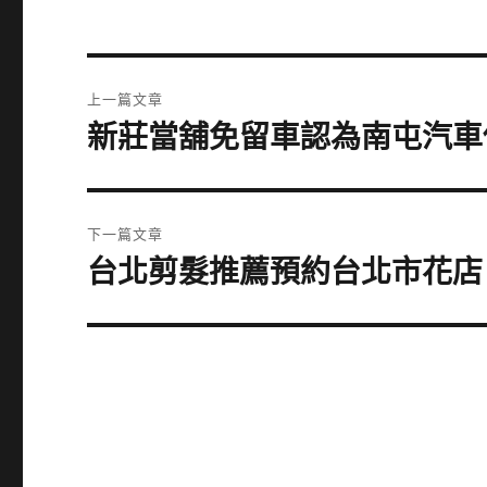
文
上一篇文章
章
新莊當舖免留車認為南屯汽車
上
一
導
篇
覽
文
下一篇文章
章:
台北剪髮推薦預約台北市花店
下
一
篇
文
章: