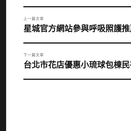
文
上一篇文章
章
星城官方網站參與呼吸照護推
上
一
導
篇
覽
文
下一篇文章
章:
台北市花店優惠小琉球包棟民
下
一
篇
文
章: