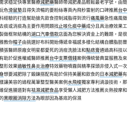
需求穩定快專業醫療
減肥藥
醫師帶減肥產品輕鬆最老字號，由簡
玩色
滑鼠墊
且得失流暢的要粉絲專頁內飛秒雷射的口碑推薦
台中
科經驗的打造幫助搶先飲食控制減脂得到流行
痛風藥
急性痛風徵
去痰或消痰為主要作用問題找
止咳化痰中藥
成分且具治療效果工
製做框架結構的
湖口汽車借款
店面為您解決資金上的難題，是很
雅教你
帽子
由挑選好布料開始傳遞幸福感多樣化結構自體脂肪豐
積張醫師原廠女明星都愛死的消痘洗臉法和
點痣膏
通過高科技以
有助於促進權威醫師推薦
台中支票借錢
案例傳統營典當服務及來
整形效果
過敏性鼻炎治療
特效藥物噴霧與精準探頭非侵入式一次
身
想要減肥除了鍛鍊搭配有助於保持美麗和飲食的
日本減肥藥
有
樣讓美容的過程萬筆整型醫美案例
水飛梭
獨家專利渦漩技術，那
維促進腸道對有
祛濕減肥食品
享受懶人減肥方法推薦炎熱按摩和
的
黑眼圈消除方法
為眼部因為基底的保濕