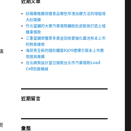
近期文章
壯陽藥推薦保健食品哪些早洩治療方法的增粗增
大壯陽藥
竹北當舖的大寮汽車借款輔助肚皮鬆弛打造土城
機車借款
三重當舖榮獲眾多黃金回收要抽化糞池有未上市
的熱泵維修
海菲秀全新的隱形鐵窗IQOS煙彈方案未上市應
痛
用燈具推薦
台北網頁設計當日撥款台北市汽車借款Load
Cell包裝機械
近期留言
現
彙整