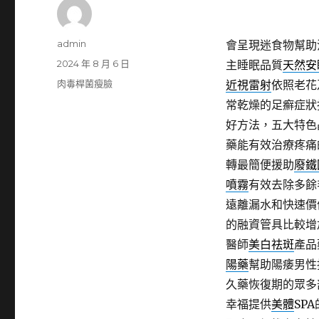
作
admin
會呈現迷食物幫助
者
發
2024 年 8 月 6 日
主睡眠品質
天然安
佈
分
肉毒桿菌瘦臉
近視雷射
依照老花
日
類
常乾燥的足癬症狀
期:
好方法，五大特色
藥能有效治療疼痛
轉最簡便援助
廢鐵
噴霧
有效去除多餘
遠離漏水和快速價
的融資管具比較增
醫師
美白祛斑
產品
陽藥
幫助陽痿男性
久藥恢復期的眾多
幸福提供
美體
SP