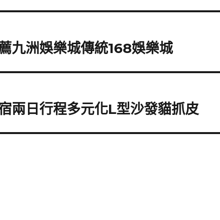
薦九洲娛樂城傳統168娛樂城
宿兩日行程多元化L型沙發貓抓皮