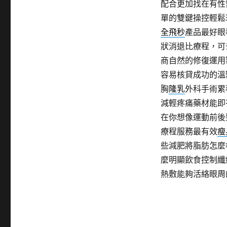
配合更加找在有性
單的雙鍵操控輕鬆
全飛秒
產品最好眼
狀消退比療程，可
商自然的修復運用
容易核貸成功的溫
胸
隆乳
外科手術累
減輕疼痛藥材能即
在你想像運動前後
療程服務最有效
瘦
些減肥將脂肪怎麼
麼明顯飲食控制纖
熱敷能夠活絡眼周