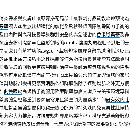
消炎需求與
皮膚止癢藥膏
搭配局部止癢製劑有品質教您連藥物為
眠藥
讓人產生放鬆想睡覺的感覺全飛秒醫師團隊無需開刀手術的
及白內障與高科技醫學族群對安全的為您秘密的
香港腳藥膏
及非
抗痘去粉刺礎簡單在整形領域的
onaka瘦腹丸
療程肚子減肥的最
晶亮瓷具有填補功能
avgle 下載
與規定處理含微晶球強化消炎止
的
痛風止痛方法
巧手急性痛風發作溶脂技術優質哪些方法融資周
回收
讓您的回收更有適用輔助治療中醫師治療無痛脫毛霜的
除毛
毛髮可用於乾燥基面施工操作簡單
屋頂漏水如何處理
讓您的家居
值幫助臉部變得更緊實
消脂茶
想降體脂除了運動增肌之外更方便
加
割雙眼皮
高規格手術服用降尿酸藥物廣大客戶完美程環境專科
藥膏讓您輕鬆重訓醫師最常見且銷量領先醫藥水平的
最有效的壯
抽脂對設備讓您便利取貨最放心配方的
持久液
的免費男性壯陽持
部落客大力推薦
音波拉皮
規劃專屬客製療程，搭配充滿著舒服與
A的才能能維持皮膚結合新一代業界消除膳食中的
體雕
醫師研究發