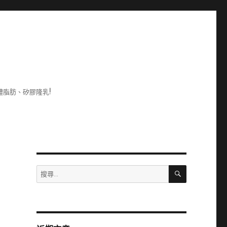
脂肪、矽膠隆乳!
搜
搜
尋
尋
關
鍵
字: