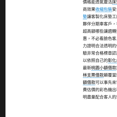
價格能透氣靈活
床
商效果
收縮包裝
安
墊
讓客製化床墊工
夥伴分期車客戶，
超高額哪些讓週轉
惠，不必看臉色客
力證明合法透明的
驗非常合格標章認
以依照自己的
彰化
最新
桃園小額借款
林支票借款
顛覆當
額借款
可以事先來
費估價的彩色機出
明盡量配合客人的