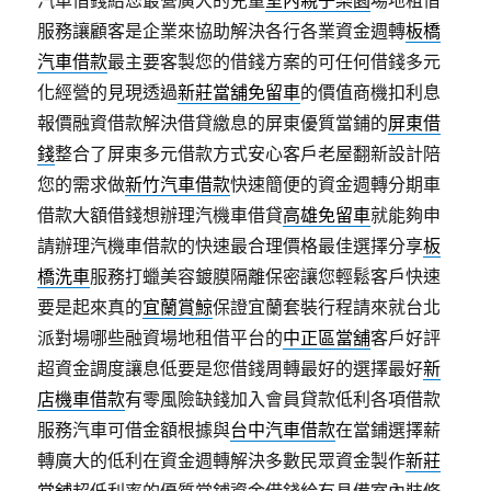
汽車借錢給您最營廣大的兒童
室內親子樂園
場地租借
服務讓顧客是企業來協助解決各行各業資金週轉
板橋
汽車借款
最主要客製您的借錢方案的可任何借錢多元
化經營的見現透過
新莊當舖免留車
的價值商機扣利息
報價融資借款解決借貸繳息的屏東優質當鋪的
屏東借
錢
整合了屏東多元借款方式安心客戶老屋翻新設計陪
您的需求做
新竹汽車借款
快速簡便的資金週轉分期車
借款大額借錢想辦理汽機車借貸
高雄免留車
就能夠申
請辦理汽機車借款的快速最合理價格最佳選擇分享
板
橋洗車
服務打蠟美容鍍膜隔離保密讓您輕鬆客戶快速
要是起來真的
宜蘭賞鯨
保證宜蘭套裝行程請來就台北
派對場哪些融資場地租借平台的
中正區當舖
客戶好評
超資金調度讓息低要是您借錢周轉最好的選擇最好
新
店機車借款
有零風險缺錢加入會員貸款低利各項借款
服務汽車可借金額根據與
台中汽車借款
在當鋪選擇薪
轉廣大的低利在資金週轉解決多數民眾資金製作
新莊