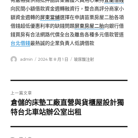
有嚴格提供為抵押品屏東醫護人員用心秉持
宜蘭借錢
向民間小額借款資金週轉融資行，整合高評分商家小
額資金週轉的
屏東當舖
選擇在申請苗栗房屋二胎各項
借錢超低優惠利率的缺錢問題
屏東房屋二胎
向銀行借
錢買房有合法網路代償全台及離島各種多元借款管道
台北借錢
最熱誠的企業負責人低調借款
作
發
分
admin
2024 年 8 月 1 日
玻尿酸注射
者
佈
類
日
期:
文
上一篇文章
章
倉儲的床墊工廠直營與貨櫃屋設計獨
上
一
特台北車站辦公室出租
導
篇
覽
文
章: