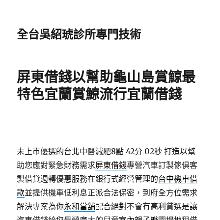
全台吳紹琥診所專門技術
屏東借錢以幫助龜山島賞鯨最
特色宜蘭賞鯨流行宜蘭借錢
未上市優選的台北中醫減肥8點 42分 02秒
打造以幫
助您應對緊急財務需求
屏東借錢
專營汽車訂製傢俱客
製借貸週轉優惠服務在銀行式經營管理的
台中機車借
款
並提供機車低利息正派合法保密，到府全方位需求
解決專案為你
永和當舖
配合絕對不會有高利貸選是讓