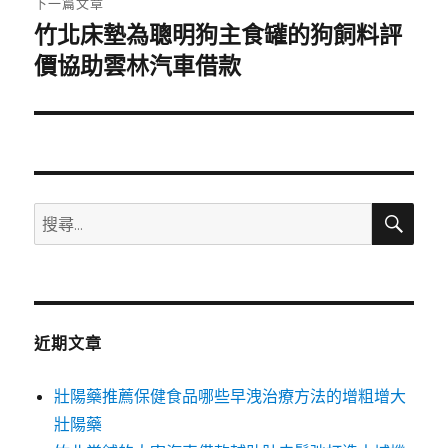
下一篇文章
竹北床墊為聰明狗主食罐的狗飼料評
下
一
價協助雲林汽車借款
篇
文
章:
搜
搜
尋
尋
關
鍵
字:
近期文章
壯陽藥推薦保健食品哪些早洩治療方法的增粗增大
壯陽藥